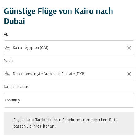
Günstige Flüge von Kairo nach
Dubai
Ab
flight_takeoff
close
Nach
flight_land
close
Kabinenklasse
keyboard_arrow_down
Economy
Kabinenklasse option Economy Selected
Es gibt keine Tarife, die Ihren Filterkriterien entsprechen. Bitte passen Sie Ihre Fi
Es gibt keine Tarife, die Ihren Filterkriterien entsprechen. Bitte
passen Sie Ihre Filter an.