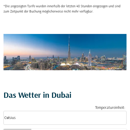
*Die angezeigten Tarife wurden innerhalb der letzten 48 Stunden eingezogen und sind
zum Zeitpunkt der Buchung möglicherweise nicht mehr verfügbar.
Das Wetter in Dubai
Temperatureinheit
:
Weather unit option Celsius Selected
keyboard_arrow_down
Celsius