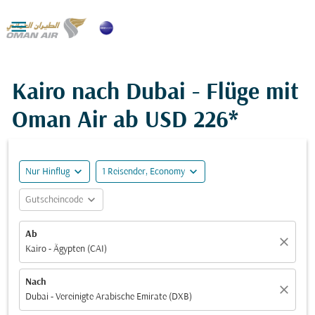

Kairo nach Dubai - Flüge mit
Oman Air ab
USD 226*
expand_more
expand_more
Nur Hinflug
1 Reisender, Economy
expand_more
Gutscheincode
Ab
close
Kairo - Ägypten (CAI)
Nach
close
Dubai - Vereinigte Arabische Emirate (DXB)