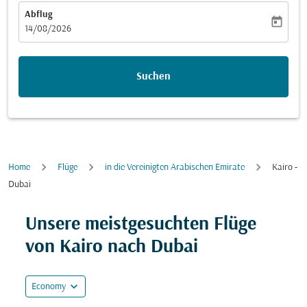
Abflug
today
fc-booking-departure-date-aria-label
14/08/2026
Suchen
Home
Flüge
in die Vereinigten Arabischen Emirate
Kairo -
Dubai
Unsere meistgesuchten Flüge
von Kairo nach Dubai
expand_more
Economy