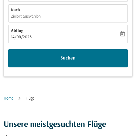
Nach
Zielort auswählen
Abflug
today
fc-booking-departure-date-aria-label
14/08/2026
Suchen
Home
Flüge
Unsere meistgesuchten Flüge