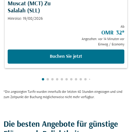
Muscat (MCT)
Zu
Salalah (SLL)
Hinreise: 19/08/2026
Ab
OMR 32
*
Angesehen: vor 14 Minuten vor
Einweg
/
Economy
Buchen Sie jetzt
zeigt cmp-pagination-showing-card 1
zeigt cmp-pagination-showing-card 2
zeigt cmp-pagination-showing-card
zeigt cmp-pagination-showing-ca
zeigt cmp-pagination-showing-
zeigt cmp-pagination-showin
zeigt cmp-pagination-show
zeigt cmp-pagination-sh
zeigt cmp-pagination-
zeigt cmp-paginatio
zeigt cmp-paginat
zeigt cmp-pagin
zeigt cmp-pag
zeigt cmp-p
zeigt cmp
zeigt c
zeigt
zei
z
*Die angezeigten Tarife wurden innerhalb der letzten 48 Stunden eingezogen und sind
zum Zeitpunkt der Buchung möglicherweise nicht mehr verfügbar.
Die besten Angebote für günstige