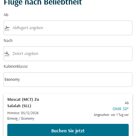
Flüge nach Beliebtheit
Ab
flight_takeoff
Nach
flight_land
Kabinenklasse
keyboard_arrow_down
Economy
Kabinenklasse option Economy Selected
Muscat (MCT)
Zu
Ab
Salalah (SLL)
OMR 38
*
Hinreise: 05/12/2026
Angesehen: vor 1 Tag vor
Einweg
/
Economy
Buchen Sie jetzt