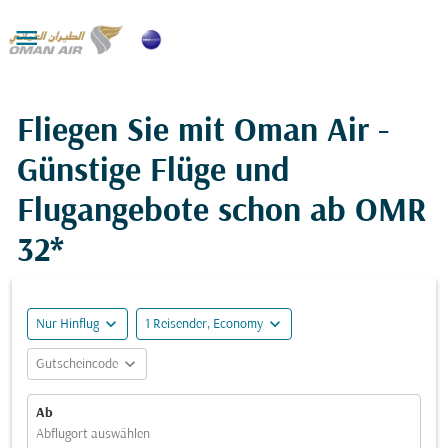

Fliegen Sie mit Oman Air -
Günstige Flüge und
Flugangebote schon ab
OMR
32*
expand_more
expand_more
Nur Hinflug
1 Reisender, Economy
expand_more
Gutscheincode
Ab
Abflugort auswählen