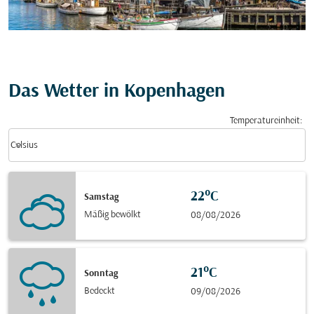
Das Wetter in Kopenhagen
Temperatureinheit
:
Weather unit option Celsius Selected
keyboard_arrow_down
Celsius
22°C
Samstag
Mäßig bewölkt
08/08/2026
21°C
Sonntag
Bedeckt
09/08/2026