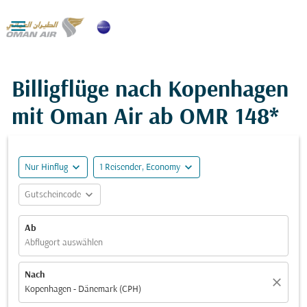

Billigflüge nach Kopenhagen
mit Oman Air ab
OMR 148*
expand_more
expand_more
Nur Hinflug
1 Reisender, Economy
expand_more
Gutscheincode
Ab
Abflugort auswählen
Nach
close
Kopenhagen - Dänemark (CPH)