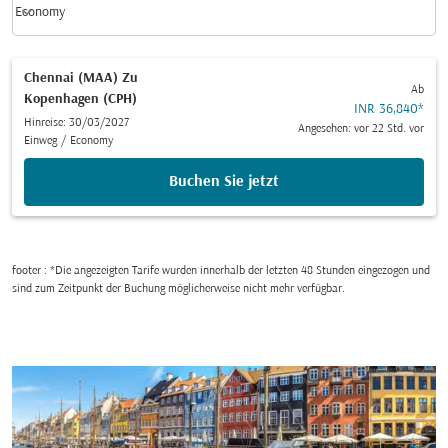
keyboard_arrow_down
Economy
Kabinenklasse option Economy Selected
Chennai (MAA)
Zu
Ab
Kopenhagen (CPH)
INR 36,840
*
Hinreise: 30/03/2027
Angesehen: vor 22 Std. vor
Einweg
/
Economy
Buchen Sie jetzt
footer : *Die angezeigten Tarife wurden innerhalb der letzten 48 Stunden eingezogen und
sind zum Zeitpunkt der Buchung möglicherweise nicht mehr verfügbar.