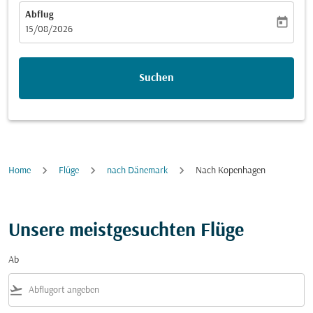
Abflug
today
fc-booking-departure-date-aria-label
15/08/2026
Suchen
Home
Flüge
nach Dänemark
Nach Kopenhagen
Unsere meistgesuchten Flüge
Ab
flight_takeoff