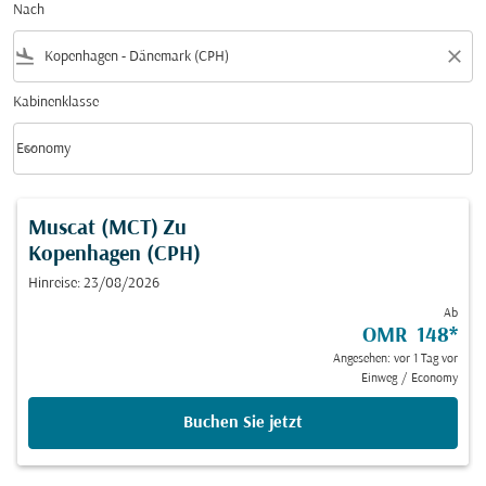
Nach
flight_land
close
Kabinenklasse
keyboard_arrow_down
Economy
Kabinenklasse option Economy Selected
Muscat (MCT)
Zu
Kopenhagen (CPH)
Hinreise: 23/08/2026
Ab
OMR 148
*
Angesehen: vor 1 Tag vor
Einweg
/
Economy
Buchen Sie jetzt