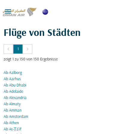

Flüge von Städten
keyboard_arrow_left
keyboard_arrow_right
1
zeigt 1 zu 150 von 150 Ergebnisse
Ab Aalborg
Ab Aarhus
Ab Abu Dhabi
Ab Adelaide
Ab Alexandria
Ab Almaty
Ab Amman
Ab Amsterdam
Ab Athen
Ab Aṭ-Ṭā'if