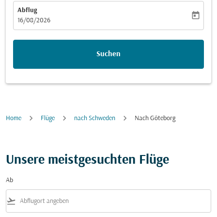
Abflug
today
fc-booking-departure-date-aria-label
16/08/2026
Suchen
Home
Flüge
nach Schweden
Nach Göteborg
Unsere meistgesuchten Flüge
Ab
flight_takeoff