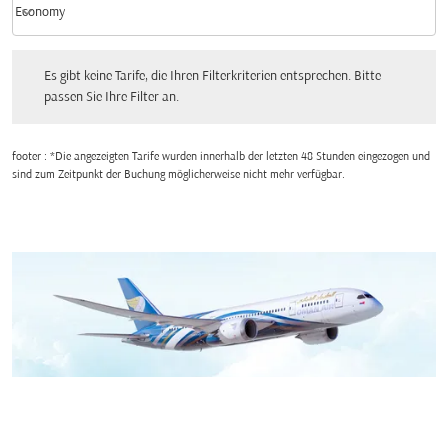
keyboard_arrow_down
Economy
Kabinenklasse option Economy Selected
Es gibt keine Tarife, die Ihren Filterkriterien entsprechen. Bitte passen Sie Ihre Fi
Es gibt keine Tarife, die Ihren Filterkriterien entsprechen. Bitte
passen Sie Ihre Filter an.
footer : *Die angezeigten Tarife wurden innerhalb der letzten 48 Stunden eingezogen und
sind zum Zeitpunkt der Buchung möglicherweise nicht mehr verfügbar.