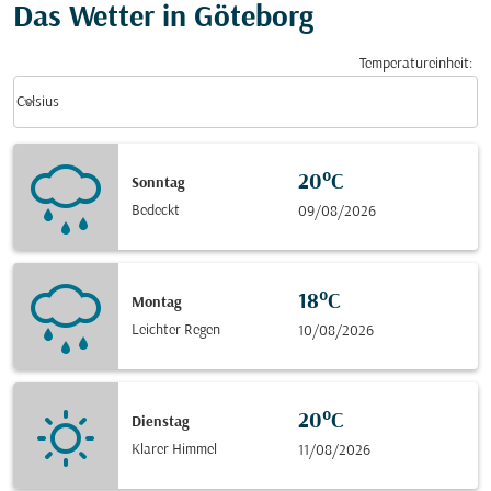
Das Wetter in Göteborg
Temperatureinheit
:
Weather unit option Celsius Selected
keyboard_arrow_down
Celsius
20°C
Sonntag
Bedeckt
09/08/2026
18°C
Montag
Leichter Regen
10/08/2026
20°C
Dienstag
Klarer Himmel
11/08/2026