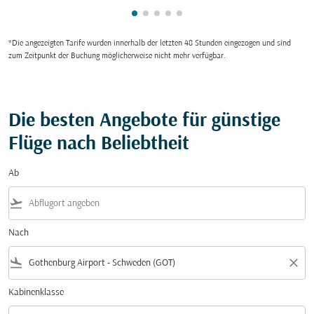
zeigt cmp-pagination-showing-ca
zeigt cmp-pagination-showing-
zeigt cmp-pagination-showin
zeigt cmp-pagination-show
zeigt cmp-pagination-sh
*Die angezeigten Tarife wurden innerhalb der letzten 48 Stunden eingezogen und sind
zum Zeitpunkt der Buchung möglicherweise nicht mehr verfügbar.
Die besten Angebote für günstige
Flüge nach Beliebtheit
Ab
flight_takeoff
Nach
flight_land
close
Kabinenklasse