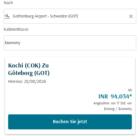
Nach
flight_land
close
Kabinenklasse
keyboard_arrow_down
Economy
Kabinenklasse option Economy Selected
Kochi (COK)
Zu
Göteborg (GOT)
Hinreise: 28/08/2026
Ab
INR 94,034
*
Angesehen: vor 17 Std. vor
Einweg
/
Economy
Buchen Sie jetzt