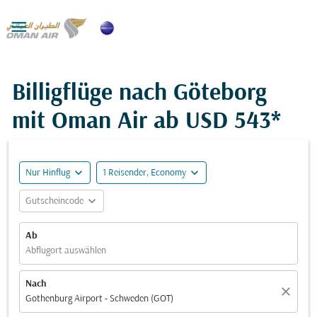

Billigflüge nach Göteborg
mit Oman Air ab
USD 543*
expand_more
expand_more
Nur Hinflug
1 Reisender, Economy
expand_more
Gutscheincode
Ab
Abflugort auswählen
Nach
close
Gothenburg Airport - Schweden (GOT)