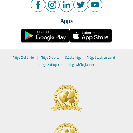
Apps
|
|
|
|
Flüge Zielländer
Flüge Zielorte
Städteflüge
Flüge Stadt zu Land
|
Flüge Abflugorte
Flüge Abflugländer