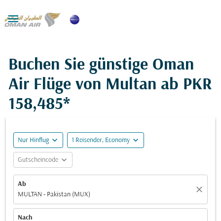

Buchen Sie günstige Oman
Air Flüge von Multan ab
PKR
158,485*
expand_more
expand_more
Nur Hinflug
1 Reisender, Economy
expand_more
Gutscheincode
Ab
close
MULTAN - Pakistan (MUX)
Nach