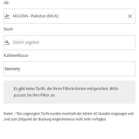
Ab
flight_takeoff
close
Nach
flight_land
Kabinenklasse
keyboard_arrow_down
Economy
Kabinenklasse option Economy Selected
Es gibt keine Tarife, die Ihren Filterkriterien entsprechen. Bitte passen Sie Ihre Fi
Es gibt keine Tarife, die Ihren Filterkriterien entsprechen. Bitte
passen Sie Ihre Filter an.
footer : *Die angezeigten Tarife wurden innerhalb der letzten 48 Stunden eingezogen und
sind zum Zeitpunkt der Buchung möglicherweise nicht mehr verfügbar.