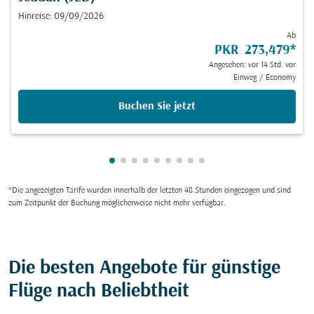
Hinreise: 09/09/2026
Ab
PKR 273,479
*
Angesehen: vor 14 Std. vor
Einweg
/
Economy
Buchen Sie jetzt
zeigt cmp-pagination-showing-card 1
zeigt cmp-pagination-showing-card
zeigt cmp-pagination-showing-ca
zeigt cmp-pagination-showing-
zeigt cmp-pagination-showin
zeigt cmp-pagination-show
zeigt cmp-pagination-sh
zeigt cmp-pagination-
zeigt cmp-paginatio
*Die angezeigten Tarife wurden innerhalb der letzten 48 Stunden eingezogen und sind
zum Zeitpunkt der Buchung möglicherweise nicht mehr verfügbar.
Die besten Angebote für günstige
Flüge nach Beliebtheit