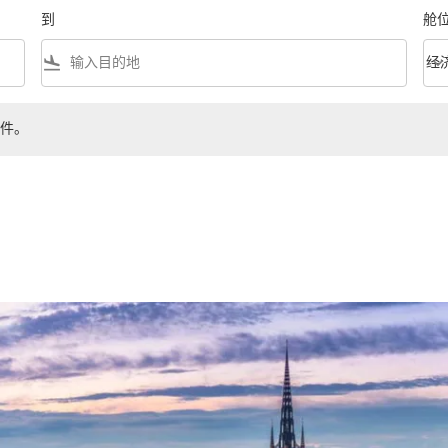
到
舱
flight_land
keyboard_arrow_down
经
舱位等
件。
。