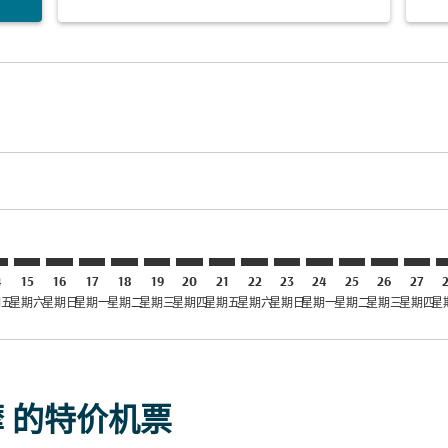
laimer. 寻找优惠
disclaimer. 寻找优惠
ers-disclaimer. 寻找优惠
-offers-disclaimer. 寻找优惠
view-offers-disclaimer. 寻找优惠
mp-view-offers-disclaimer. 寻找优惠
O: cmp-view-offers-disclaimer. 寻找优惠
T–STO: cmp-view-offers-disclaimer. 寻找优惠
JKT–STO: cmp-view-offers-disclaimer. 寻找优惠
JKT–STO: cmp-view-offers-disclaimer. 寻找优惠
JKT–STO: cmp-view-offers-disclaimer. 寻找优惠
JKT–STO: cmp-view-offers-disclaimer. 寻找优
JKT–STO: cmp-view-offers-disclaimer.
JKT–STO: cmp-view-offers-disclai
JKT–STO: cmp-view-offers-dis
JKT–STO: cmp-view-offers
JKT–STO: cmp-view-of
JKT–STO: cmp-view
JKT–STO: cmp-
JKT–STO: 
JKT–S
J
4
15
16
17
18
19
20
21
22
23
24
25
26
27
期五
星期六
星期日
星期一
星期二
星期三
星期四
星期五
星期六
星期日
星期一
星期二
星期三
星期四
星
摩 的特价机票