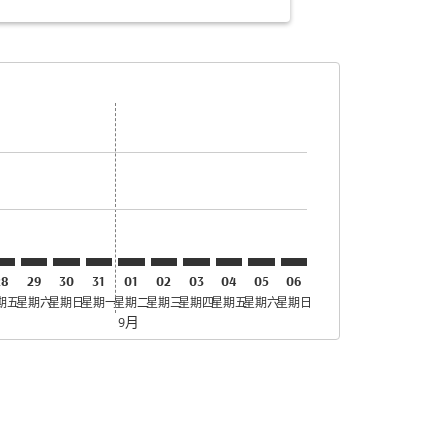
惠
 寻找优惠
mer. 寻找优惠
claimer. 寻找优惠
-disclaimer. 寻找优惠
fers-disclaimer. 寻找优惠
-offers-disclaimer. 寻找优惠
view-offers-disclaimer. 寻找优惠
cmp-view-offers-disclaimer. 寻找优惠
TO: cmp-view-offers-disclaimer. 寻找优惠
KT–STO: cmp-view-offers-disclaimer. 寻找优惠
JKT–STO: cmp-view-offers-disclaimer. 寻找优惠
JKT–STO: cmp-view-offers-disclaimer. 寻找优惠
JKT–STO: cmp-view-offers-disclaimer. 寻找优惠
JKT–STO: cmp-view-offers-disclaimer. 寻找
JKT–STO: cmp-view-offers-disclaimer
JKT–STO: cmp-view-offers-discla
JKT–STO: cmp-view-offers-di
JKT–STO: cmp-view-offers
JKT–STO: cmp-view-of
28
29
30
31
01
02
03
04
05
06
期五
星期六
星期日
星期一
星期二
星期三
星期四
星期五
星期六
星期日
9月