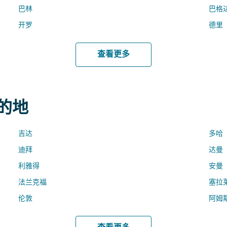
巴林
巴格
开罗
德里
查看更多
目的地
吉达
多哈
迪拜
达曼
利雅得
安曼
法兰克福
塞拉
伦敦
阿姆