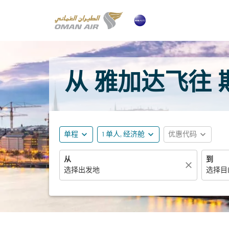
从 雅加达飞往 斯
expand_more
expand_more
expand_more
单程
1 单人, 经济舱
优惠代码
从
到
close