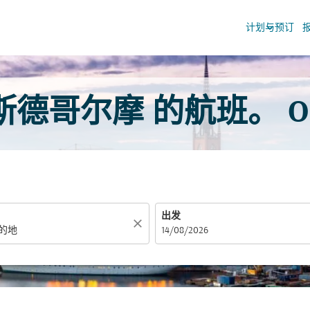
keyboard_arrow_down
计划与预订
德哥尔摩 的航班。 Oma
出发
close
fc-booking-departure-date-aria-label
14/08/2026