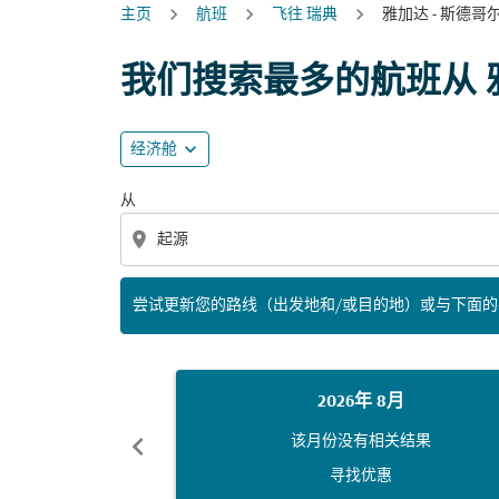
主页
航班
飞往 瑞典
雅加达 - 斯德哥
尝试更新您的路线（出发地和/或目的地）或与
我们搜索最多的航班从 
expand_more
经济舱
从
location_on
尝试更新您的路线（出发地和/或目的地）或与下面
2026年 8月
chevron_left
该月份没有相关结果
寻找优惠