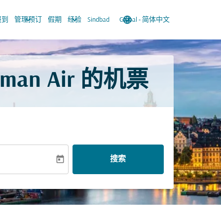
keyboard_arrow_down
keyboard_arrow_down
language
keyboard_arrow_down
报到
管理预订
假期
经验
Sindbad
Global
-
简体中文
n Air 的机票
today
搜索