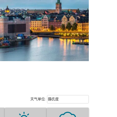
Weather unit option 摄氏度 Selecte
keyboard_arrow_down
天气单位
:
摄氏度