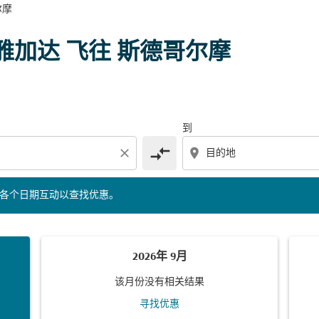
尔摩
下面的各个日期互动以查找优惠。
雅加达 飞往 斯德哥尔摩
到
compare_arrows
close
location_on
的各个日期互动以查找优惠。
2026年 9月
该月份没有相关结果
寻找优惠