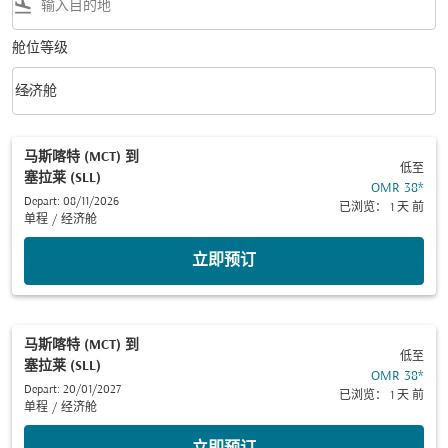
flight_land
舱位等级
keyboard_arrow_down
经济舱
舱位等级 option 经济舱 Selected
马斯喀特 (MCT)
到
低至
塞拉莱 (SLL)
OMR 38
*
Depart: 08/11/2026
已浏览： 1 天 前
单程
/
经济舱
立即预订
马斯喀特 (MCT)
到
低至
塞拉莱 (SLL)
OMR 38
*
Depart: 20/01/2027
已浏览： 1 天 前
单程
/
经济舱