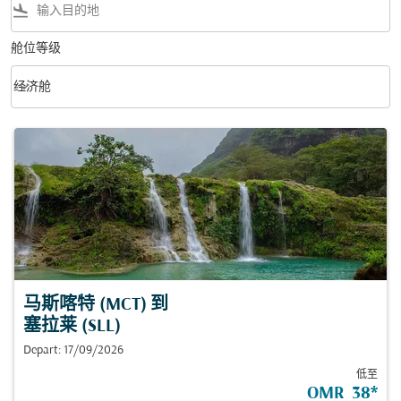
flight_land
舱位等级
keyboard_arrow_down
经济舱
舱位等级 option 经济舱 Selected
马斯喀特 (MCT)
到
塞拉莱 (SLL)
Depart: 17/09/2026
低至
OMR 38
*