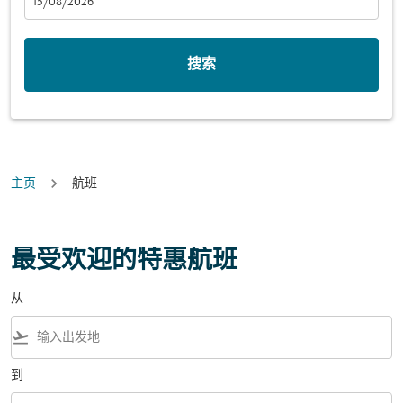
fc-booking-departure-date-aria-label
15/08/2026
搜索
主页
航班
最受欢迎的特惠航班
从
flight_takeoff
到