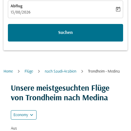
Abflug
today
fc-booking-departure-date-aria-label
13/08/2026
Suchen
Home
Flüge
nach Saudi-Arabien
Trondheim - Medina
Versuchen Sie, Ihre Route (Ursprung und/oder Ziel) zu
Unsere meistgesuchten Flüge
von Trondheim nach Medina
expand_more
Economy
Aus