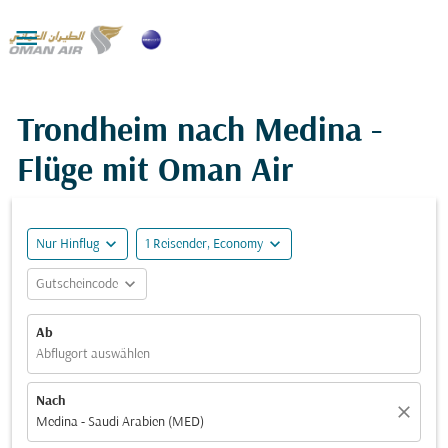

Trondheim nach Medina -
Flüge mit Oman Air
expand_more
expand_more
Nur Hinflug
1 Reisender, Economy
expand_more
Gutscheincode
Ab
Abflugort auswählen
Nach
close
Medina - Saudi Arabien (MED)