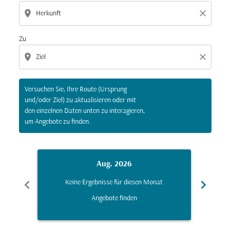
location_on
close
Zu
location_on
close
Versuchen Sie, Ihre Route (Ursprung
und/oder Ziel) zu aktualisieren oder mit
den einzelnen Daten unten zu interagieren,
um Angebote zu finden.
Aug. 2026
chevron_left
chevron_right
Keine Ergebnisse für diesen Monat
K
Angebote finden