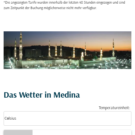
*Die angezeigten Tarife wurden innerhalb der letzten 48 Stunden eingezogen und sind
zum Zeitpunkt der Buchung möglicherweise nicht mehr verfügbar.
Das Wetter in Medina
Temperatureinheit
:
Weather unit option Celsius Selected
keyboard_arrow_down
Celsius