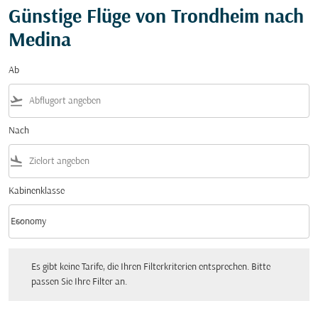
Günstige Flüge von Trondheim nach
Medina
Ab
flight_takeoff
Nach
flight_land
Kabinenklasse
keyboard_arrow_down
Economy
Kabinenklasse option Economy Selected
Es gibt keine Tarife, die Ihren Filterkriterien entsprechen. Bitte passen Sie Ihre Fi
Es gibt keine Tarife, die Ihren Filterkriterien entsprechen. Bitte
passen Sie Ihre Filter an.