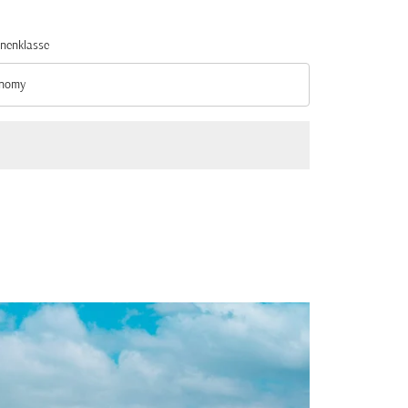
nenklasse
nomy
nenklasse option Economy Selected