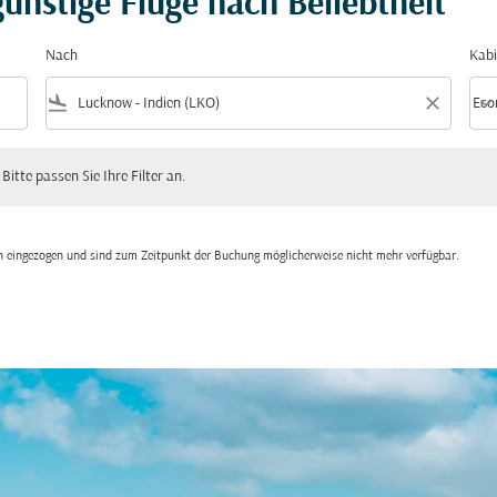
ünstige Flüge nach Beliebtheit
Nach
Kabi
flight_land
close
keyboard_arrow_down
Eco
Kabi
 passen Sie Ihre Filter an.
 Bitte passen Sie Ihre Filter an.
den eingezogen und sind zum Zeitpunkt der Buchung möglicherweise nicht mehr verfügbar.