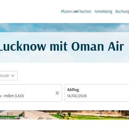
keyboard_arrow_down
keyb
Planen und buchen
Anmeldung
Buchung
h Lucknow mit Oman Air
expand_more
incode
Abflug
close
fc-booking-departure-date-aria-label
14/08/2026