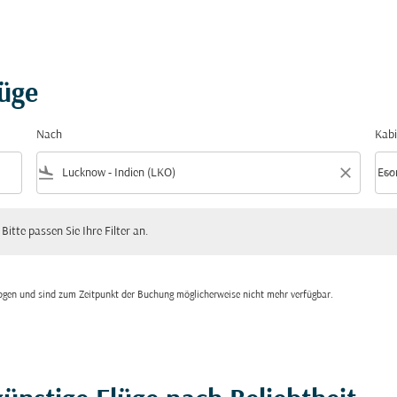
lüge
Nach
Kabi
flight_land
close
keyboard_arrow_down
Eco
Kabi
 passen Sie Ihre Filter an.
 Bitte passen Sie Ihre Filter an.
zogen und sind zum Zeitpunkt der Buchung möglicherweise nicht mehr verfügbar.