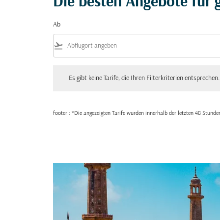
Die besten Angebote für g
Ab
flight_takeoff
Es gibt keine Tarife, die Ihren Filterkriterien entsprechen. Bitte
Es gibt keine Tarife, die Ihren Filterkriterien entsprechen.
footer : *Die angezeigten Tarife wurden innerhalb der letzten 48 Stun