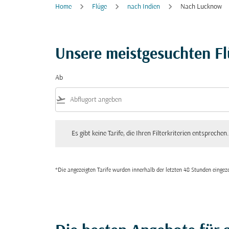
Home
Flüge
nach Indien
Nach Lucknow
Unsere meistgesuchten F
Ab
flight_takeoff
Es gibt keine Tarife, die Ihren Filterkriterien entsprechen. Bitte
Es gibt keine Tarife, die Ihren Filterkriterien entsprechen.
*Die angezeigten Tarife wurden innerhalb der letzten 48 Stunden einge