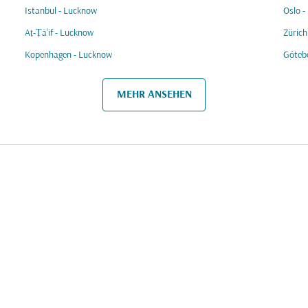
Istanbul - Lucknow
Oslo -
Aṭ-Ṭā'if - Lucknow
Zürich
Kopenhagen - Lucknow
Göteb
MEHR ANSEHEN