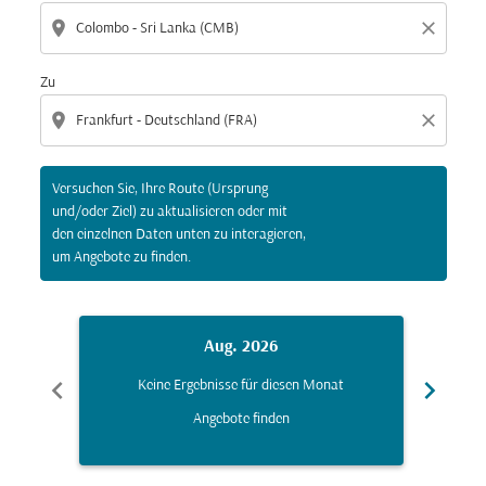
location_on
close
Zu
location_on
close
Versuchen Sie, Ihre Route (Ursprung
und/oder Ziel) zu aktualisieren oder mit
den einzelnen Daten unten zu interagieren,
um Angebote zu finden.
Aug. 2026
chevron_left
chevron_right
Keine Ergebnisse für diesen Monat
K
Angebote finden