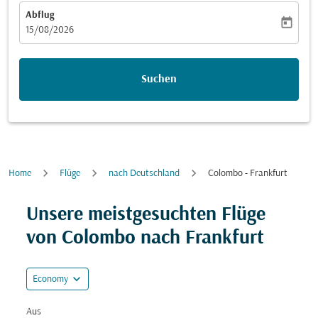
Abflug
today
fc-booking-departure-date-aria-label
15/08/2026
Suchen
Home
Flüge
nach Deutschland
Colombo - Frankfurt
Versuchen Sie, Ihre Route (Ursprung und/oder Ziel) zu
Unsere meistgesuchten Flüge
von Colombo nach Frankfurt
expand_more
Economy
Aus