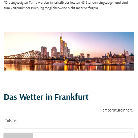
*Die angezeigten Tarife wurden innerhalb der letzten 48 Stunden eingezogen und sind
zum Zeitpunkt der Buchung möglicherweise nicht mehr verfügbar.
Das Wetter in Frankfurt
Temperatureinheit
:
Weather unit option Celsius Selected
keyboard_arrow_down
Celsius