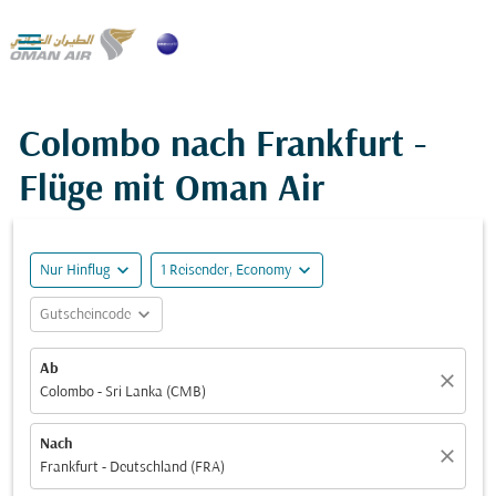

Colombo nach Frankfurt -
Flüge mit Oman Air
expand_more
expand_more
Nur Hinflug
1 Reisender, Economy
expand_more
Gutscheincode
Ab
close
Colombo - Sri Lanka (CMB)
Nach
close
Frankfurt - Deutschland (FRA)