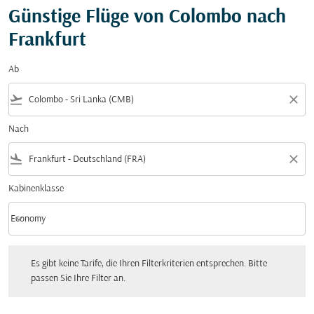
Günstige Flüge von Colombo nach
Frankfurt
Ab
flight_takeoff
close
Nach
flight_land
close
Kabinenklasse
keyboard_arrow_down
Economy
Kabinenklasse option Economy Selected
Es gibt keine Tarife, die Ihren Filterkriterien entsprechen. Bitte passen Sie Ihre Fi
Es gibt keine Tarife, die Ihren Filterkriterien entsprechen. Bitte
passen Sie Ihre Filter an.