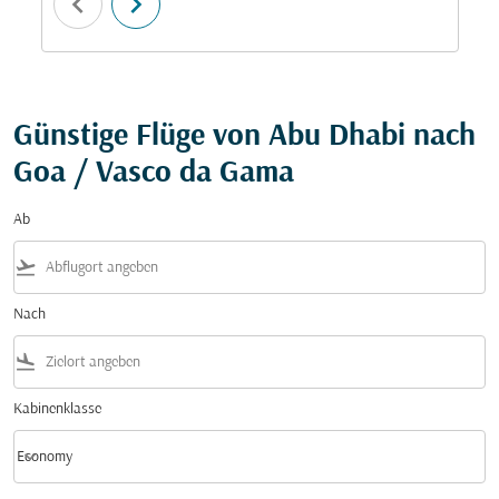
chevron_left
chevron_right
Günstige Flüge von Abu Dhabi nach
Goa / Vasco da Gama
Ab
flight_takeoff
Nach
flight_land
Kabinenklasse
keyboard_arrow_down
Economy
Kabinenklasse option Economy Selected