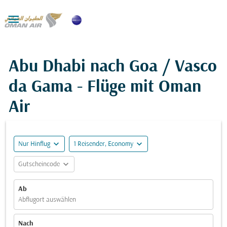

Abu Dhabi nach Goa / Vasco
da Gama - Flüge mit Oman
Air
expand_more
expand_more
Nur Hinflug
1 Reisender, Economy
expand_more
Gutscheincode
Ab
Abflugort auswählen
Nach