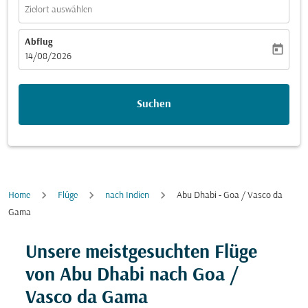
Zielort auswählen
Abflug
today
fc-booking-departure-date-aria-label
14/08/2026
Suchen
Home
Flüge
nach Indien
Abu Dhabi - Goa / Vasco da
Gama
Versuchen Sie, Ihre Route (Ursprung und/oder Ziel) zu
Unsere meistgesuchten Flüge
von Abu Dhabi nach Goa /
Vasco da Gama