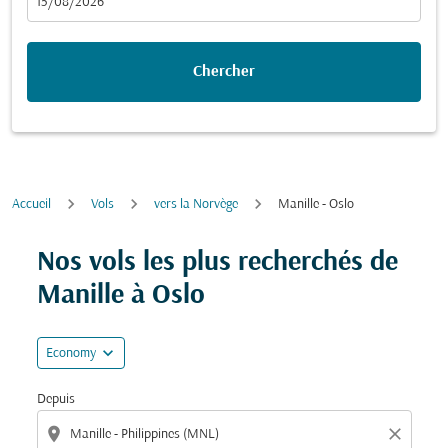
fc-booking-departure-date-aria-label
15/08/2026
Chercher
Accueil
Vols
vers la Norvège
Manille - Oslo
Essayez de mettre à jour votre itinéraire (origine et/ou
Nos vols les plus recherchés de
Manille à Oslo
expand_more
Economy
Depuis
location_on
close