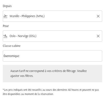
Depuis
flight_takeoff
close
Pour
flight_land
close
Classe cabine
keyboard_arrow_down
Économique
Classe cabine option Économique Selected
Aucun tarif ne correspond à vos critères de filtrage. Veuillez ajuster vos filtres.
Aucun tarif ne correspond à vos critères de filtrage. Veuillez
ajuster vos filtres.
*Les prix indiqués ont été recueillis au cours des dernières 48 heures et peuvent ne pas
être disponibles au moment de la réservation.