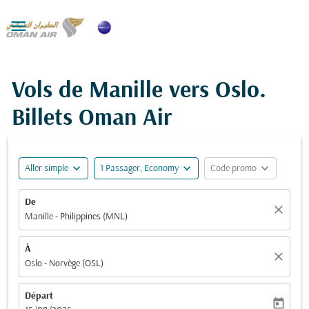

Vols de Manille vers Oslo.
Billets Oman Air
expand_more
expand_more
expand_more
Aller simple
1 Passager, Economy
Code promo
De
close
Manille - Philippines (MNL)
À
close
Oslo - Norvège (OSL)
Départ
today