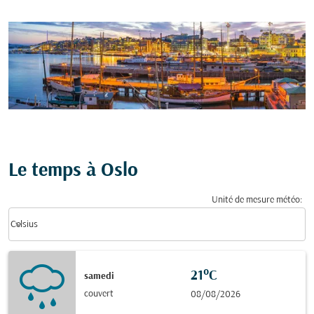
Le temps à Oslo
Unité de mesure météo
:
Weather unit option Celsius Selected
keyboard_arrow_down
Celsius
21°C
samedi
couvert
08/08/2026