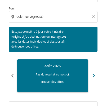
Pour
location_on
close
Essayez de mettre à jour votre itinéraire
(origine et/ou destination) ou interagissez
avec les dates individuelles ci-dessous afin
de trouver des offres.
août 2026
chevron_left
chevron_right
Pas de résultat ce mois-ci.
Trouver des offres