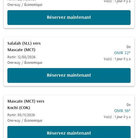
Vu(s) : 1 jour il y a
One-way
/
Économique
Réservez maintenant
Salalah (SLL)
vers
De
Mascate (MCT)
OMR 32
*
Partir: 12/08/2026
Vu(s) : 1 jour il y a
One-way
/
Économique
Réservez maintenant
Mascate (MCT)
vers
De
Kochi (COK)
OMR 56
*
Partir: 05/11/2026
Vu(s) : 1 jour il y a
One-way
/
Économique
Réservez maintenant