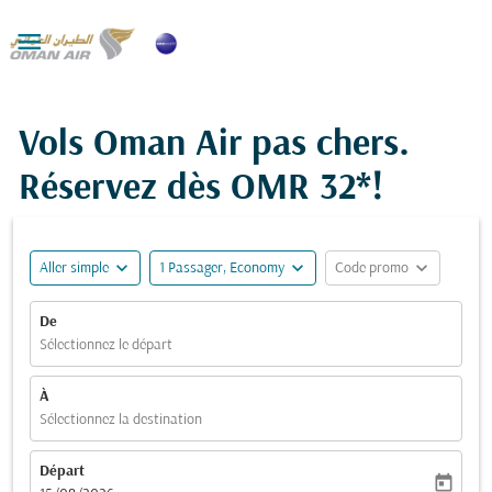

Vols Oman Air pas chers.
Réservez dès
OMR 32*
!
expand_more
expand_more
expand_more
Aller simple
1 Passager, Economy
Code promo
De
Sélectionnez le départ
À
Sélectionnez la destination
Départ
today