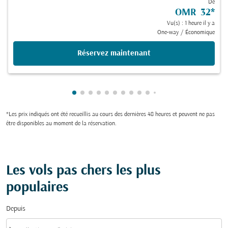
De
OMR 32
*
Vu(s) : 1 heure il y a
One-way
/
Économique
Réservez maintenant
Showing cmp-pagination-showing-card
Showing cmp-pagination-showing-car
Showing cmp-pagination-showing-c
Showing cmp-pagination-showing
Showing cmp-pagination-showi
Showing cmp-pagination-sho
Showing cmp-pagination-s
Showing cmp-pagination
Showing cmp-paginati
Showing cmp-pagina
Showing cmp-pagi
Showing cmp-pag
Showing cmp-p
Showing cmp
Showing c
Showing
Showi
Sho
S
*Les prix indiqués ont été recueillis au cours des dernières 48 heures et peuvent ne pas
être disponibles au moment de la réservation.
Les vols pas chers les plus
populaires
Depuis