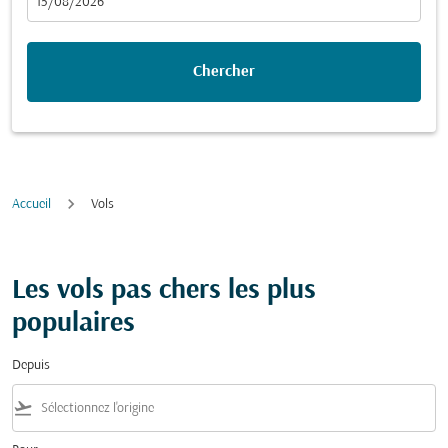
fc-booking-departure-date-aria-label
15/08/2026
Chercher
Accueil
Vols
Les vols pas chers les plus
populaires
Depuis
flight_takeoff