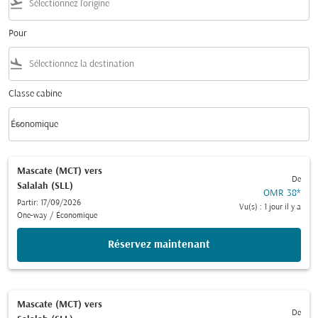
flight_takeoff
Pour
flight_land
Classe cabine
keyboard_arrow_down
Économique
Classe cabine option Économique Selected
Mascate (MCT)
vers
De
Salalah (SLL)
OMR 38
*
Partir: 17/09/2026
Vu(s) : 1 jour il y a
One-way
/
Économique
Réservez maintenant
Mascate (MCT)
vers
De