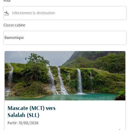
Pour
flight_land
Classe cabine
keyboard_arrow_down
Économique
Classe cabine option Économique Selected
Mascate (MCT)
vers
Salalah (SLL)
Partir: 18/08/2026