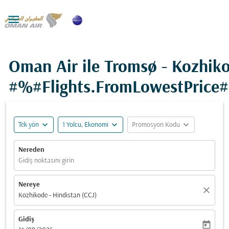

Oman Air ile Tromsø - Kozhik
#%#Flights.FromLowestPrice
expand_more
expand_more
expand_more
Tek yön
1 Yolcu, Ekonomi
Promosyon Kodu
Nereden
Gidiş noktasını girin
Nereye
close
Kozhikode - Hindistan (CCJ)
Gidiş
today