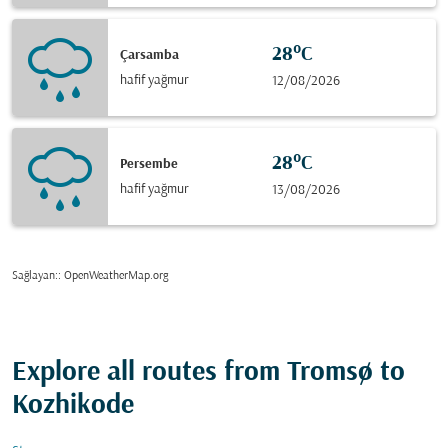
28°C
Çarsamba
hafif yağmur
12/08/2026
28°C
Persembe
hafif yağmur
13/08/2026
Sağlayan:
: OpenWeatherMap.org
Explore all routes from Tromsø to
Kozhikode