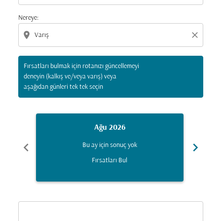
Nereye:
location_on
close
Fırsatları bulmak için rotanızı güncellemeyi
deneyin (kalkış ve/veya varış) veya
aşağıdan günleri tek tek seçin
Ağu 2026
chevron_left
chevron_right
Bu ay için sonuç yok
Fırsatları Bul
Displaying fares for Ağustos-2026