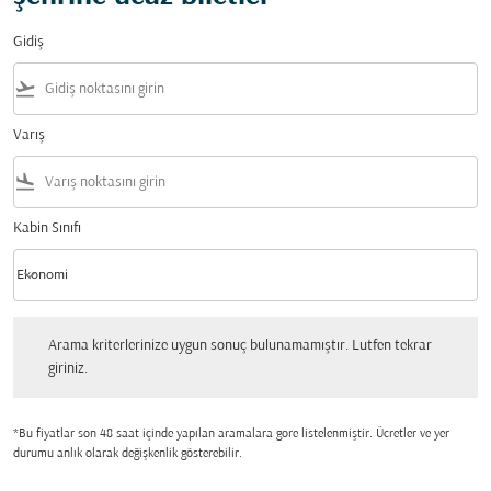
Gidiş
flight_takeoff
Varış
flight_land
Kabin Sınıfı
keyboard_arrow_down
Ekonomi
Kabin Sınıfı option Ekonomi Selected
Arama kriterlerinize uygun sonuç bulunamamıştır. Lutfen tekrar giriniz.
Arama kriterlerinize uygun sonuç bulunamamıştır. Lutfen tekrar
giriniz.
*Bu fiyatlar son 48 saat içinde yapılan aramalara gore listelenmiştir. Ücretler ve yer
durumu anlık olarak değişkenlik gösterebilir.