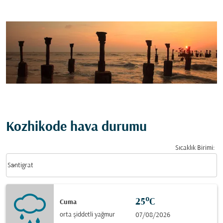
Kozhikode hava durumu
Sıcaklık Birimi
:
Weather unit option Santigrat Selected
keyboard_arrow_down
Santigrat
25°C
Cuma
orta şiddetli yağmur
07/08/2026