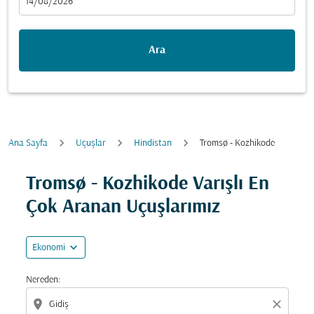
fc-booking-departure-date-aria-label
14/08/2026
Ara
Ana Sayfa
Uçuşlar
Hindistan
Tromsø - Kozhikode
Fırsatları bulmak için rotanızı güncellemeyi deneyin (ka
Tromsø - Kozhikode Varışlı En
Çok Aranan Uçuşlarımız
expand_more
Ekonomi
Nereden:
location_on
close