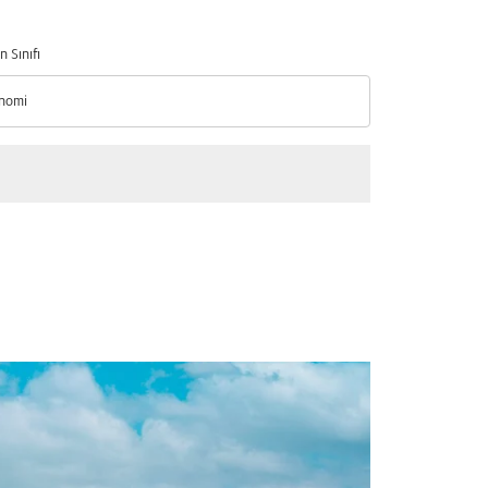
n Sınıfı
nomi
n Sınıfı option Ekonomi Selected