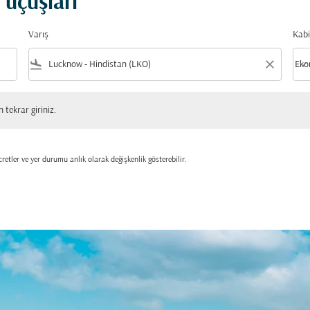
 uçuşları
Varış
Kabi
flight_land
close
keyboard_arrow_down
Eko
Kabi
 giriniz.
tekrar giriniz.
retler ve yer durumu anlık olarak değişkenlik gösterebilir.