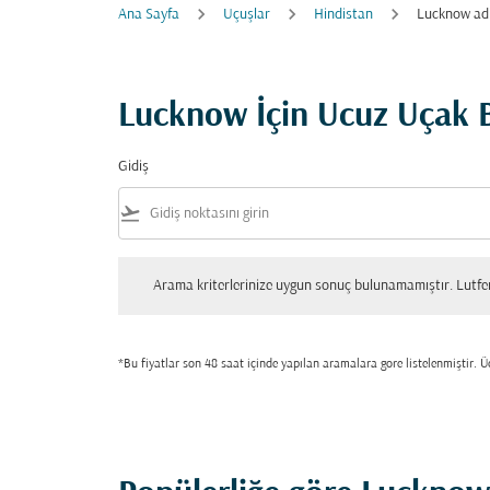
Ana Sayfa
Uçuşlar
Hindistan
Lucknow ad
Lucknow İçin Ucuz Uçak Bi
Gidiş
flight_takeoff
Arama kriterlerinize uygun sonuç bulunamamıştır. Lutfen tekrar
Arama kriterlerinize uygun sonuç bulunamamıştır. Lutfen 
*Bu fiyatlar son 48 saat içinde yapılan aramalara gore listelenmiştir. Üc