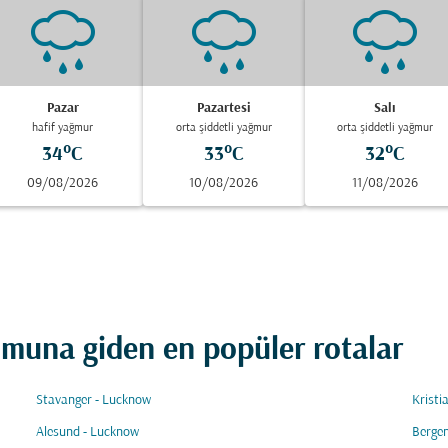
Pazar
Pazartesi
Salı
hafif yağmur
orta şiddetli yağmur
orta şiddetli yağmur
34°C
33°C
32°C
09/08/2026
10/08/2026
11/08/2026
una giden en popüler rotalar
Stavanger - Lucknow
Kristi
Alesund - Lucknow
Berge