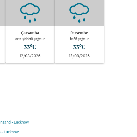
Çarsamba
Persembe
orta şiddetli yağmur
hafif yağmur
33°C
33°C
12/08/2026
13/08/2026
ansand - Lucknow
n - Lucknow