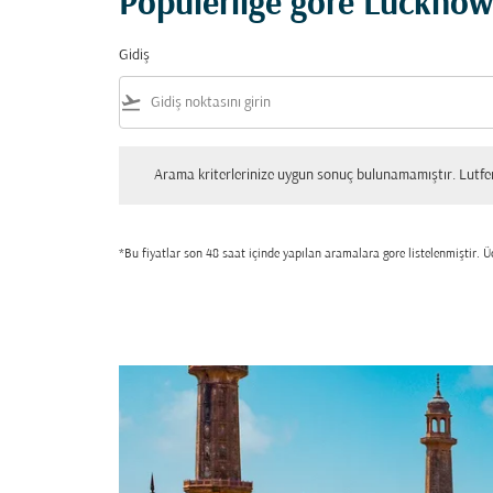
Popülerliğe göre Lucknow
Gidiş
flight_takeoff
Arama kriterlerinize uygun sonuç bulunamamıştır. Lutfen tekrar
Arama kriterlerinize uygun sonuç bulunamamıştır. Lutfen 
*Bu fiyatlar son 48 saat içinde yapılan aramalara gore listelenmiştir. Üc