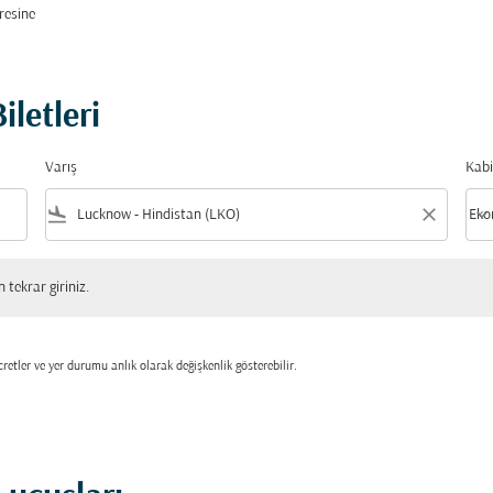
resine
letleri
Varış
Kabi
flight_land
close
keyboard_arrow_down
Eko
Kabi
 giriniz.
tekrar giriniz.
retler ve yer durumu anlık olarak değişkenlik gösterebilir.