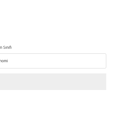
n Sınıfı
nomi
n Sınıfı option Ekonomi Selected