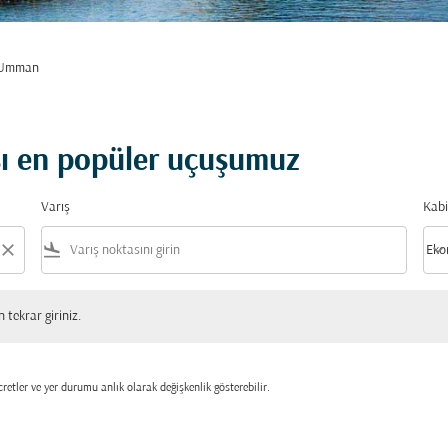
 Umman
ı en popüler uçuşumuz
Varış
Kabi
close
flight_land
keyboard_arrow_down
Eko
Kabi
 giriniz.
tekrar giriniz.
retler ve yer durumu anlık olarak değişkenlik gösterebilir.