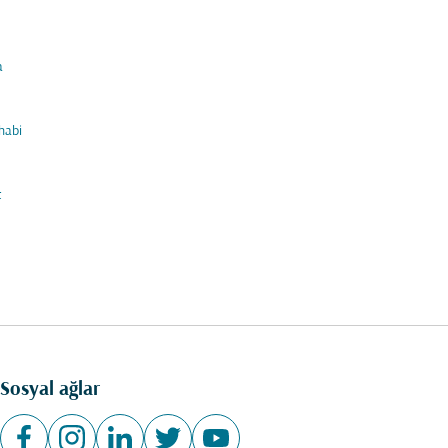
a
habi
t
Sosyal ağlar