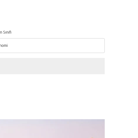
n Sınıfı
nomi
n Sınıfı option Ekonomi Selected