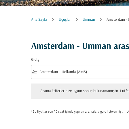
Ana Sayfa
Uçuşlar
Umman
Amsterdam -
Amsterdam - Umman aras
Gidiş
flight_takeoff
Arama kriterlerinize uygun sonuç bulunamamıştır. Lutfen tekrar
Arama kriterlerinize uygun sonuç bulunamamıştır. Lutfen 
*Bu fiyatlar son 48 saat içinde yapılan aramalara gore listelenmiştir. Üc