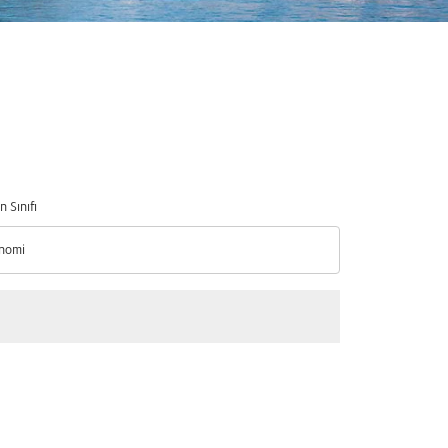
n Sınıfı
nomi
n Sınıfı option Ekonomi Selected