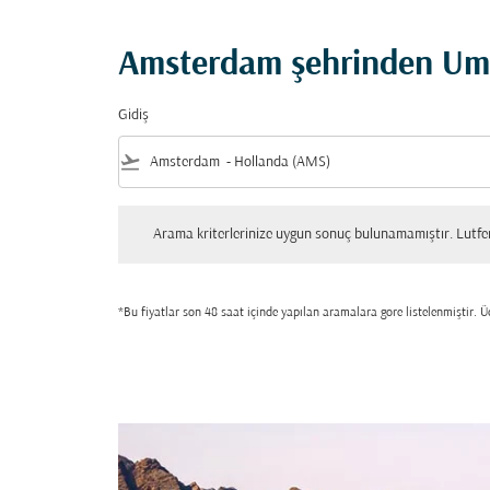
Amsterdam şehrinden Umm
Gidiş
flight_takeoff
Arama kriterlerinize uygun sonuç bulunamamıştır. Lutfen tekrar
Arama kriterlerinize uygun sonuç bulunamamıştır. Lutfen 
*Bu fiyatlar son 48 saat içinde yapılan aramalara gore listelenmiştir. Üc