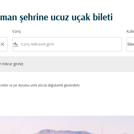
an şehrine ucuz uçak bileti
Varış
Kabi
close
flight_land
keyboard_arrow_down
Eko
Kabi
 giriniz.
tekrar giriniz.
retler ve yer durumu anlık olarak değişkenlik gösterebilir.