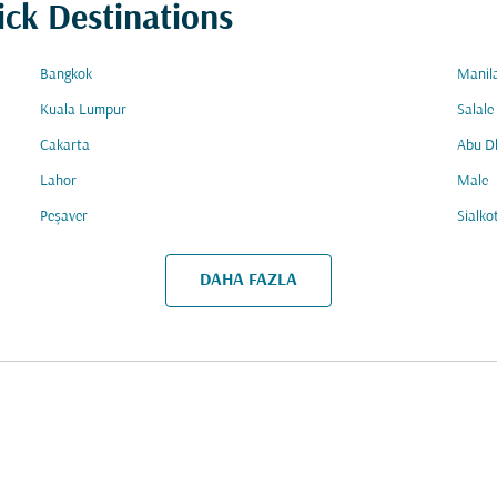
ick Destinations
Bangkok
Manil
Kuala Lumpur
Salale
Cakarta
Abu D
Lahor
Male
Peşaver
Sialko
DAHA FAZLA