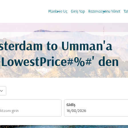
keyboard_arrow_down
keyboard_arrow_down
Planla ve Uç
Giriş Yap
Rezervasyonu Yönet
Ta
msterdam to Umman'a
mLowestPrice#%#' den
pand_more
Gidiş
fc-booking-departure-date-aria-label
16/08/2026