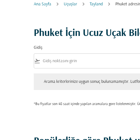
Ana Sayfa
Uçuşlar
Tayland
Phuket adresi
Phuket İçin Ucuz Uçak Bil
Gidiş
flight_takeoff
Arama kriterlerinize uygun sonuç bulunamamıştır. Lutfen tekrar
Arama kriterlerinize uygun sonuç bulunamamıştır. Lutfen 
*Bu fiyatlar son 48 saat içinde yapılan aramalara gore listelenmiştir. Üc