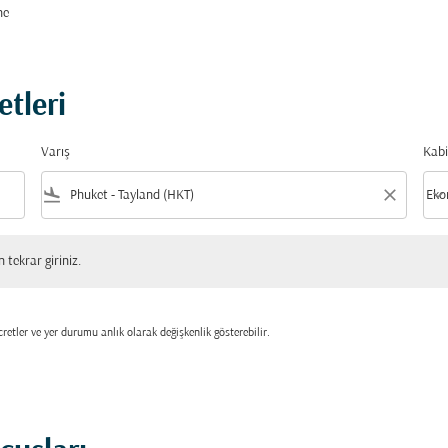
ne
etleri
Varış
Kabi
flight_land
close
keyboard_arrow_down
Eko
Kabi
 giriniz.
tekrar giriniz.
retler ve yer durumu anlık olarak değişkenlik gösterebilir.