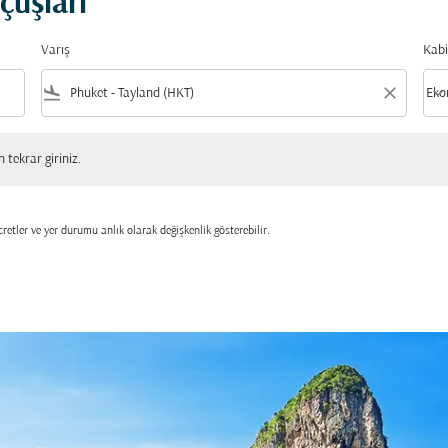
çuşları
Varış
Kabi
flight_land
close
keyboard_arrow_down
Eko
Kabi
 giriniz.
tekrar giriniz.
retler ve yer durumu anlık olarak değişkenlik gösterebilir.