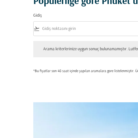
Popülerliğe göre Phuket u
Gidiş
flight_takeoff
Arama kriterlerinize uygun sonuç bulunamamıştır. Lutfen tekrar
Arama kriterlerinize uygun sonuç bulunamamıştır. Lutfen 
*Bu fiyatlar son 48 saat içinde yapılan aramalara gore listelenmiştir. Üc