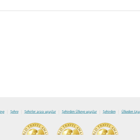
|
|
|
|
|
eye
Şehre
Şehirler arası uçuşlar
Şehirden Ülkeye uçuşlar
Şehirden
Ülkeden Uçu