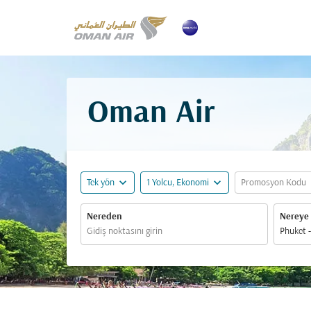
Oman Air
expand_more
expand_more
ex
Tek yön
1 Yolcu, Ekonomi
Promosyon Kodu
Nereden
Nereye