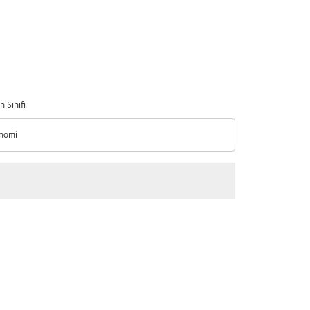
n Sınıfı
nomi
n Sınıfı option Ekonomi Selected