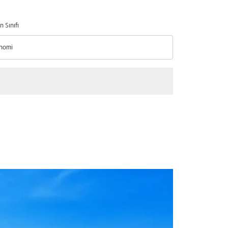
n Sınıfı
nomi
n Sınıfı option Ekonomi Selected