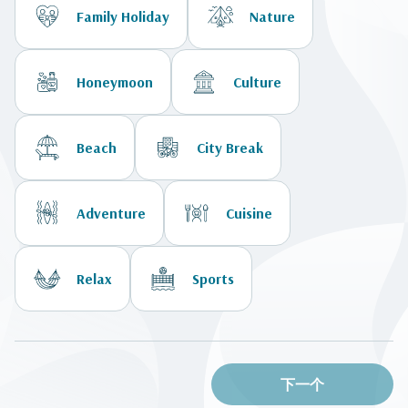
Family Holiday
Nature
Honeymoon
Culture
Beach
City Break
Adventure
Cuisine
Relax
Sports
下一个