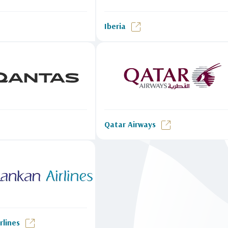
Iberia
Qatar Airways
rlines