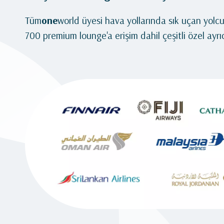
Tüm
one
world üyesi hava yollarında sık uçan yolc
700 premium lounge'a erişim dahil çeşitli özel ayrıca