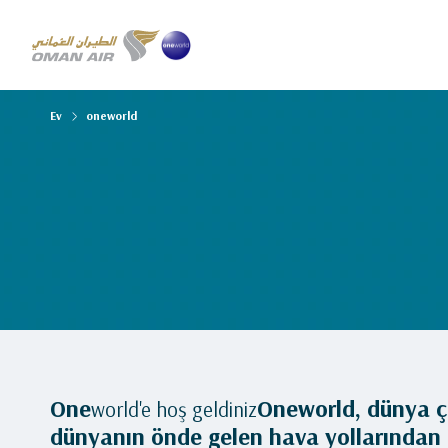
Ev
oneworld
One
Oneworld, dünya ç
world'e hoş geldiniz
dünyanın önde gelen hava yollarından ol