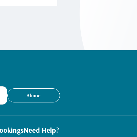
Abone
ookings
Need Help?