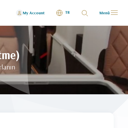
TR
My Account
Menü
tme)
rlanın