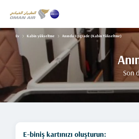
Ev
Kabin yükseltme
Anında Upgrade (Kabin Yükseltme)
Anı
Son d
E-biniş kartınızı oluşturun: