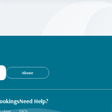
Abone
ookings
Need Help?
ooking
FAQs