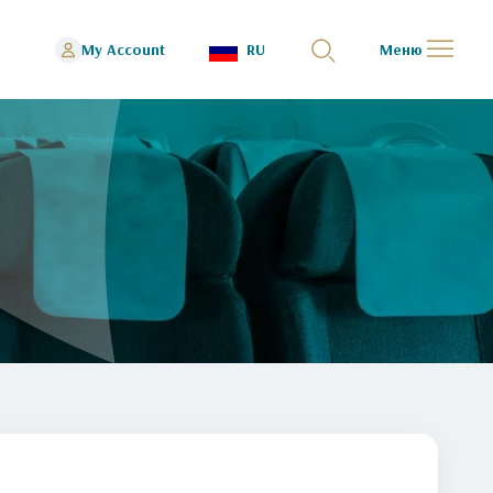
My Account
RU
Меню