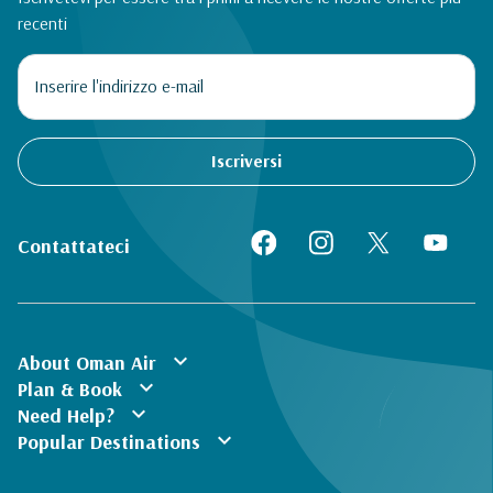
recenti
Iscriversi
Contattateci
expand_more
About Oman Air
expand_more
Plan & Book
expand_more
Need Help?
expand_more
Popular Destinations