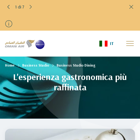
1 di 7
IT
Home
Business Studio
Business Studio Dining
L'esperienza gastronomica più
raffinata