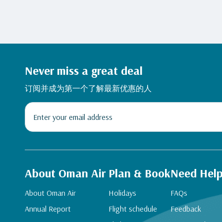
Never miss a great deal
订阅并成为第一个了解最新优惠的人
About Oman Air
Plan & Book
Need Hel
About Oman Air
Holidays
FAQs
Annual Report
Flight schedule
Feedback