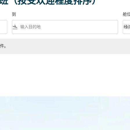
航班（按受欢迎程度排序）
到
舱
flight_land
keyboard_arrow_down
经
舱位等
件。