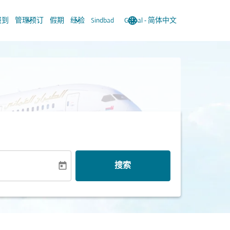
keyboard_arrow_down
keyboard_arrow_down
language
keyboard_arrow_down
报到
管理预订
假期
经验
Sindbad
Global
-
简体中文
today
搜索