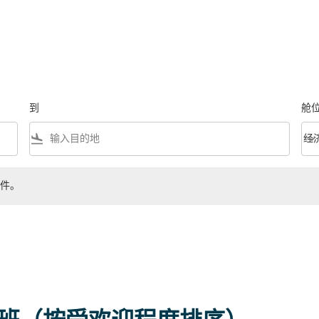
到
舱
flight_land
keyboard_arrow_down
经
舱位等
件。