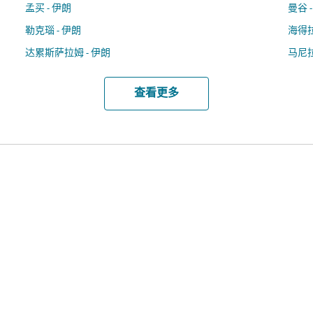
孟买 - 伊朗
曼谷 
勒克瑙 - 伊朗
海得拉
达累斯萨拉姆 - 伊朗
马尼拉
查看更多