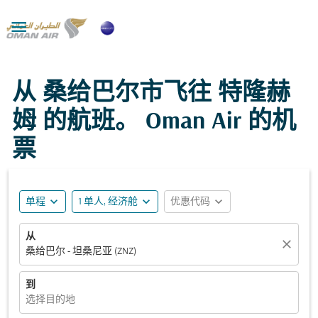

从 桑给巴尔市飞往 特隆赫
姆 的航班。 Oman Air 的机
票
expand_more
expand_more
expand_more
单程
1 单人, 经济舱
优惠代码
从
close
桑给巴尔 - 坦桑尼亚 (ZNZ)
到
选择目的地