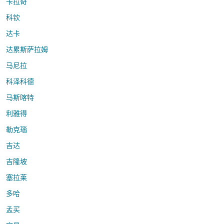
卡拉奇
科钦
达卡
达累斯萨拉姆
马尼拉
科泽科德
马斯喀特
利雅得
勒克瑙
吉达
吉隆坡
塞拉莱
多哈
孟买