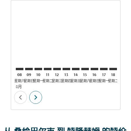
Displaying fares for 八月-2026
ZNZ–TRD: cmp-view-offers-disclaimer. 寻找优惠
ZNZ–TRD: cmp-view-offers-disclaimer. 寻找优惠
ZNZ–TRD: cmp-view-offers-disclaimer. 寻
ZNZ–TRD: cmp-view-offers-disclaimer
ZNZ–TRD: cmp-view-offers-discla
ZNZ–TRD: cmp-view-offers-di
ZNZ–TRD: cmp-view-offer
ZNZ–TRD: cmp-view-of
ZNZ–TRD: cmp-vie
ZNZ–TRD: cmp
ZNZ–TRD:
ZNZ–T
Z
08
09
10
11
12
13
14
15
16
17
18
19
星期六
星期日
星期一
星期二
星期三
星期四
星期五
星期六
星期日
星期一
星期二
星期三
星
8月
chevron_left
chevron_right