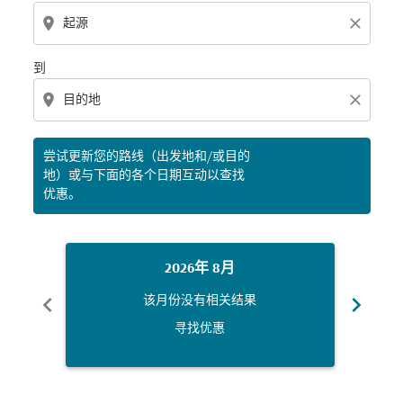
location_on
close
到
location_on
close
尝试更新您的路线（出发地和/或目的
地）或与下面的各个日期互动以查找
优惠。
2026年 8月
chevron_left
chevron_right
该月份没有相关结果
寻找优惠