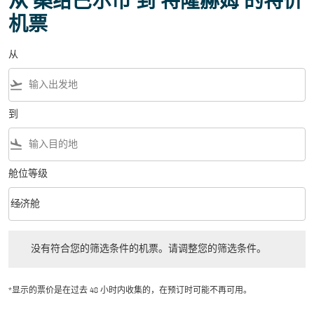
从 桑给巴尔市 到 特隆赫姆 的特价
机票
从
flight_takeoff
到
flight_land
舱位等级
keyboard_arrow_down
经济舱
舱位等级 option 经济舱 Selected
没有符合您的筛选条件的机票。请调整您的筛选条件。
没有符合您的筛选条件的机票。请调整您的筛选条件。
*显示的票价是在过去 48 小时内收集的，在预订时可能不再可用。