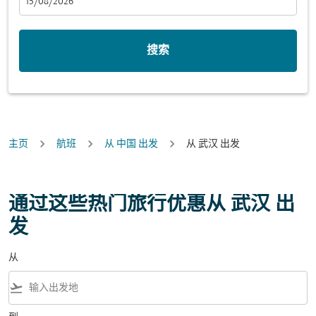
fc-booking-departure-date-aria-label
15/08/2026
搜索
主页
航班
从 中国 出发
从 武汉 出发
通过这些热门旅行优惠从 武汉 出
发
从
flight_takeoff