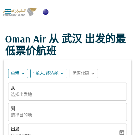

Oman Air 从 武汉 出发的最
低票价航班
expand_more
expand_more
expand_more
单程
1 单人, 经济舱
优惠代码
从
选择出发地
到
选择目的地
出发
today