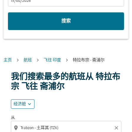
fc-booking-departure-date-aria-label
15/08/2026
搜索
主页
航班
飞往 印度
特拉布宗 - 斋浦尔
尝试更新您的路线（出发地和/或目的地）或与下面的各个
我们搜索最多的航班从 特拉布
宗 飞往 斋浦尔
expand_more
经济舱
从
location_on
close