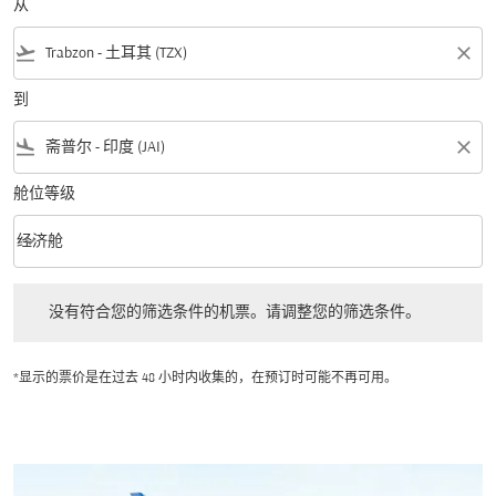
从
flight_takeoff
close
到
flight_land
close
舱位等级
keyboard_arrow_down
经济舱
舱位等级 option 经济舱 Selected
没有符合您的筛选条件的机票。请调整您的筛选条件。
没有符合您的筛选条件的机票。请调整您的筛选条件。
*显示的票价是在过去 48 小时内收集的，在预订时可能不再可用。