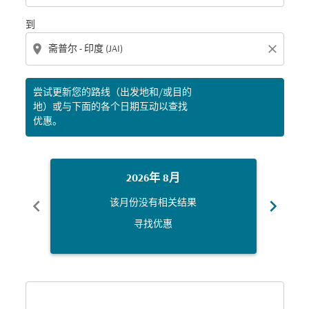
到
location_on
close
尝试更新您的路线（出发地和/或目的
地）或与下面的各个日期互动以查找
优惠。
2026年 8月
chevron_left
chevron_right
该月份没有相关结果
寻找优惠
Displaying fares for 八月-2026