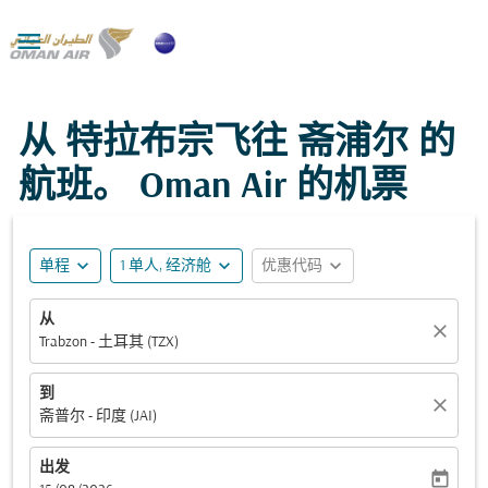

从 特拉布宗飞往 斋浦尔 的
航班。 Oman Air 的机票
expand_more
expand_more
expand_more
单程
1 单人, 经济舱
优惠代码
从
close
Trabzon - 土耳其 (TZX)
到
close
斋普尔 - 印度 (JAI)
出发
today