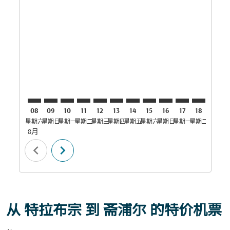
TZX–JAI: cmp-view-offers-disclaimer. 寻找优惠
TZX–JAI: cmp-view-offers-disclaimer. 寻找优惠
TZX–JAI: cmp-view-offers-disclaimer. 寻找优
TZX–JAI: cmp-view-offers-disclaimer.
TZX–JAI: cmp-view-offers-disclai
TZX–JAI: cmp-view-offers-dis
TZX–JAI: cmp-view-offers
TZX–JAI: cmp-view-of
TZX–JAI: cmp-view
TZX–JAI: cmp-
TZX–JAI: 
TZX–J
T
08
09
10
11
12
13
14
15
16
17
18
19
星期六
星期日
星期一
星期二
星期三
星期四
星期五
星期六
星期日
星期一
星期二
星期三
星
8月
chevron_left
chevron_right
从 特拉布宗 到 斋浦尔 的特价机票