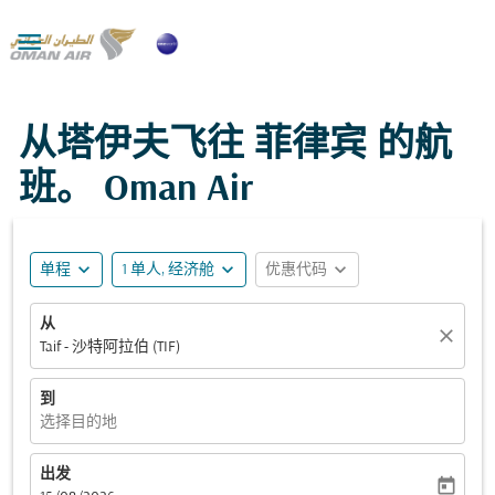

从塔伊夫飞往 菲律宾 的航
班。 Oman Air
expand_more
expand_more
expand_more
单程
1 单人, 经济舱
优惠代码
从
close
Taif - 沙特阿拉伯 (TIF)
到
选择目的地
出发
today