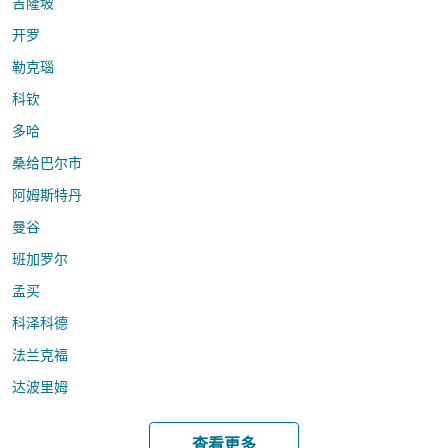
吉隆坡
开罗
勒克瑙
科钦
多哈
桑给巴尔市
阿姆斯特丹
曼谷
班加罗尔
孟买
科泽科德
法兰克福
达波里姆
查看更多