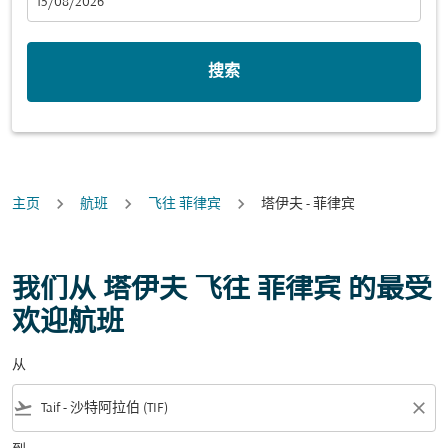
fc-booking-departure-date-aria-label
15/08/2026
搜索
主页
航班
飞往 菲律宾
塔伊夫 - 菲律宾
我们从 塔伊夫 飞往 菲律宾 的最受
欢迎航班
从
flight_takeoff
close