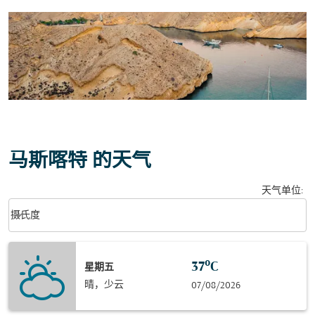
马斯喀特 的天气
天气单位
:
Weather unit option 摄氏度 Selected
keyboard_arrow_down
摄氏度
37°C
星期五
晴，少云
07/08/2026