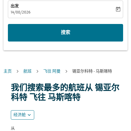
出发
today
fc-booking-departure-date-aria-label
14/08/2026
搜索
主页
航班
飞往 阿曼
锡亚尔科特 - 马斯喀特
我们搜索最多的航班从 锡亚尔
科特 飞往 马斯喀特
expand_more
经济舱
从