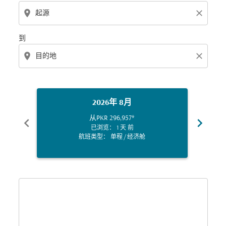
location_on
close
到
location_on
close
2026年 8月
从
PKR 296,957
*
chevron_left
chevron_right
已浏览： 1 天 前
航班类型： 单程
/
经济舱
Displaying fares for 八月-2026