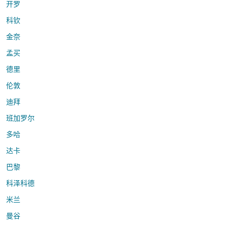
开罗
科钦
金奈
孟买
德里
伦敦
迪拜
班加罗尔
多哈
达卡
巴黎
科泽科德
米兰
曼谷