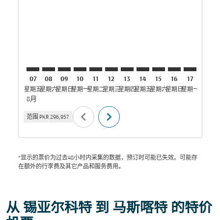
SKT–MCT: cmp-view-offers-disclaimer. 寻找优惠
SKT–MCT: cmp-view-offers-disclaimer. 寻找优惠
SKT–MCT: cmp-view-offers-disclaimer. 寻
SKT–MCT: cmp-view-offers-disclaime
SKT–MCT: cmp-view-offers-discla
SKT–MCT: cmp-view-offers-di
SKT–MCT: cmp-view-offer
SKT–MCT: cmp-view-of
SKT–MCT: cmp-vie
SKT–MCT: cmp
SKT–MCT:
SKT–M
S
07
08
09
10
11
12
13
14
15
16
17
18
星期五
星期六
星期日
星期一
星期二
星期三
星期四
星期五
星期六
星期日
星期一
星期二
星
8月
chevron_left
chevron_right
范围
PKR 296,957
*显示的票价为过去48小时内采集的数据，预订时可能已失效。可能存
在额外的行李费及其它产品和服务费用。
从 锡亚尔科特 到 马斯喀特 的特价