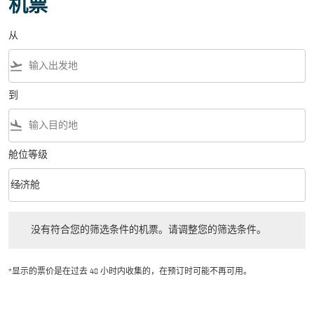
机票
从
flight_takeoff
到
flight_land
舱位等级
keyboard_arrow_down
经济舱
舱位等级 option 经济舱 Selected
没有符合您的筛选条件的机票。请调整您的筛选条件。
没有符合您的筛选条件的机票。请调整您的筛选条件。
*显示的票价是在过去 48 小时内收集的，在预订时可能不再可用。