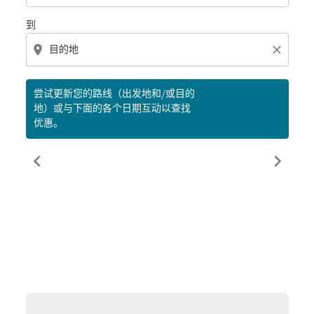
到
location_on
close
尝试更新您的路线（出发地和/或目的
地）或与下面的各个日期互动以查找
优惠。
chevron_left
chevron_right