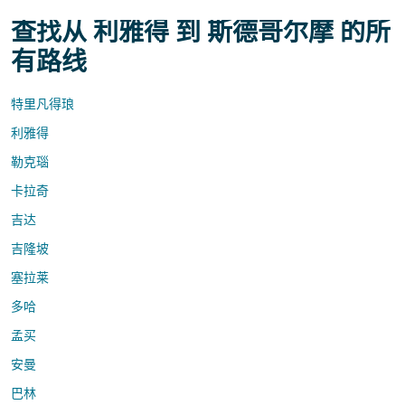
查找从 利雅得 到 斯德哥尔摩 的所
有路线
特里凡得琅
利雅得
勒克瑙
卡拉奇
吉达
吉隆坡
塞拉莱
多哈
孟买
安曼
巴林