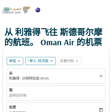

从 利雅得飞往 斯德哥尔摩
的航班。 Oman Air 的机票
expand_more
expand_more
expand_more
单程
1 单人, 经济舱
优惠代码
从
close
利雅得 - 沙特阿拉伯 (RUH)
到
选择目的地
出发
today