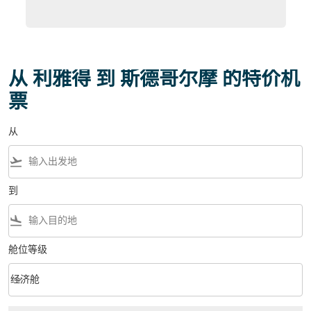
从 利雅得 到 斯德哥尔摩 的特价机
票
从
flight_takeoff
到
flight_land
舱位等级
keyboard_arrow_down
经济舱
舱位等级 option 经济舱 Selected