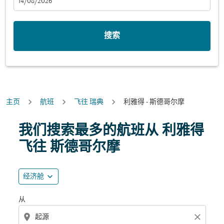
fc-booking-departure-date-aria-label
14/08/2026
搜索
主页
航班
飞往 瑞典
利雅得 - 斯德哥尔摩
尝试更新您的路线（出发地和/或目的地）或与下面的各个
我们搜索最多的航班从 利雅得
飞往 斯德哥尔摩
expand_more
经济舱
从
location_on
close