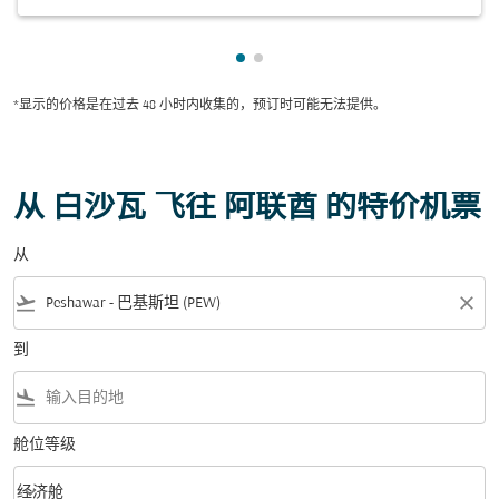
显示 cmp-pagination-showing-
显示 cmp-pagination-showin
*显示的价格是在过去 48 小时内收集的，预订时可能无法提供。
从 白沙瓦 飞往 阿联酋 的特价机票
从
flight_takeoff
close
到
flight_land
舱位等级
keyboard_arrow_down
经济舱