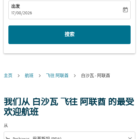
出发
today
fc-booking-departure-date-aria-label
17/08/2026
搜索
主页
航班
飞往 阿联酋
白沙瓦 - 阿联酋
我们从 白沙瓦 飞往 阿联酋 的最受
欢迎航班
从