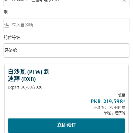
flight_takeoff
close
到
flight_land
舱位等级
keyboard_arrow_down
经济舱
舱位等级 option 经济舱 Selected
白沙瓦 (PEW)
到
迪拜 (DXB)
Depart: 30/08/2026
低至
PKR 219,598
*
已浏览： 23 小时 前
单程
/
经济舱
立即预订