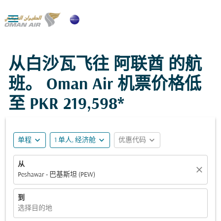

从白沙瓦飞往 阿联酋 的航
班。 Oman Air 机票价格低
至
PKR 219,598*
expand_more
expand_more
expand_more
单程
1 单人, 经济舱
优惠代码
从
close
Peshawar - 巴基斯坦 (PEW)
到
选择目的地