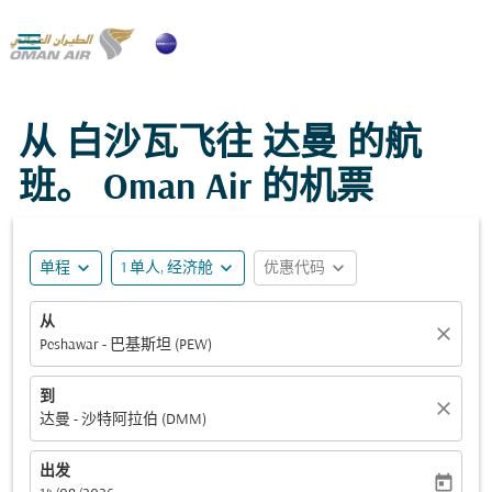

从 白沙瓦飞往 达曼 的航
班。 Oman Air 的机票
expand_more
expand_more
expand_more
单程
1 单人, 经济舱
优惠代码
从
close
Peshawar - 巴基斯坦 (PEW)
到
close
达曼 - 沙特阿拉伯 (DMM)
出发
today