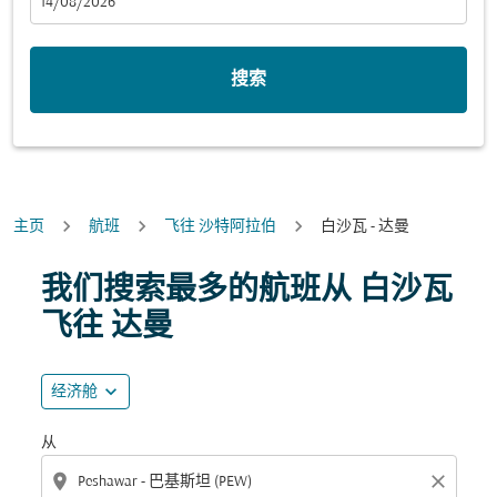
fc-booking-departure-date-aria-label
14/08/2026
搜索
主页
航班
飞往 沙特阿拉伯
白沙瓦 - 达曼
尝试更新您的路线（出发地和/或目的地）或与下面的各个
我们搜索最多的航班从 白沙瓦
飞往 达曼
expand_more
经济舱
从
location_on
close