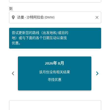
到
location_on
close
尝试更新您的路线（出发地和/或目的
地）或与下面的各个日期互动以查找
优惠。
2026年 8月
chevron_left
chevron_right
该月份没有相关结果
寻找优惠
Displaying fares for 八月-2026