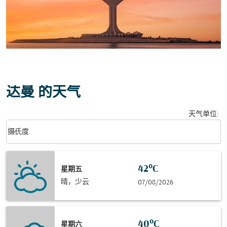
达曼 的天气
天气单位
:
Weather unit option 摄氏度 Selected
keyboard_arrow_down
摄氏度
42°C
星期五
晴，少云
07/08/2026
40°C
星期六