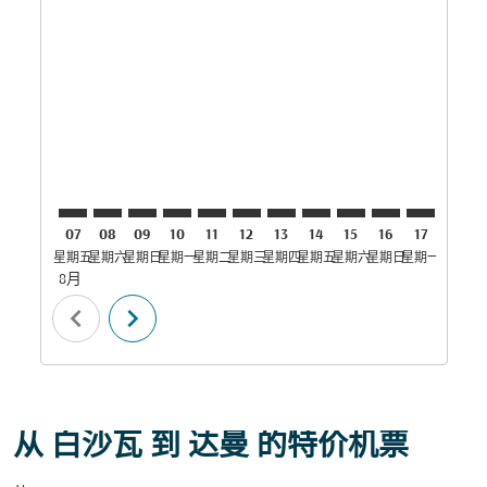
PEW–DMM: cmp-view-offers-disclaimer. 寻找优惠
PEW–DMM: cmp-view-offers-disclaimer. 寻找优
PEW–DMM: cmp-view-offers-disclaimer. 
PEW–DMM: cmp-view-offers-disclaim
PEW–DMM: cmp-view-offers-disc
PEW–DMM: cmp-view-offers-d
PEW–DMM: cmp-view-offe
PEW–DMM: cmp-view-o
PEW–DMM: cmp-vi
PEW–DMM: cmp
PEW–DMM:
PEW–
P
07
08
09
10
11
12
13
14
15
16
17
18
星期五
星期六
星期日
星期一
星期二
星期三
星期四
星期五
星期六
星期日
星期一
星期二
星
8月
chevron_left
chevron_right
从 白沙瓦 到 达曼 的特价机票