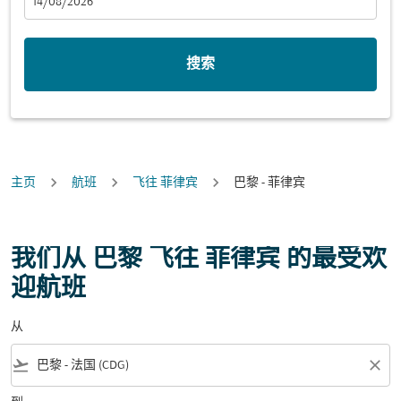
fc-booking-departure-date-aria-label
14/08/2026
搜索
主页
航班
飞往 菲律宾
巴黎 - 菲律宾
我们从 巴黎 飞往 菲律宾 的最受欢
迎航班
从
flight_takeoff
close