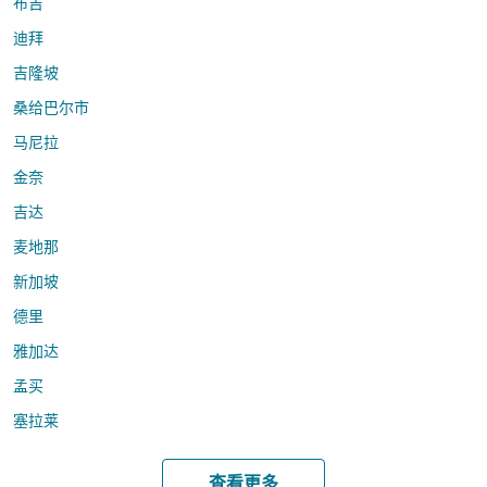
布吉
迪拜
吉隆坡
桑给巴尔市
马尼拉
金奈
吉达
麦地那
新加坡
德里
雅加达
孟买
塞拉莱
查看更多