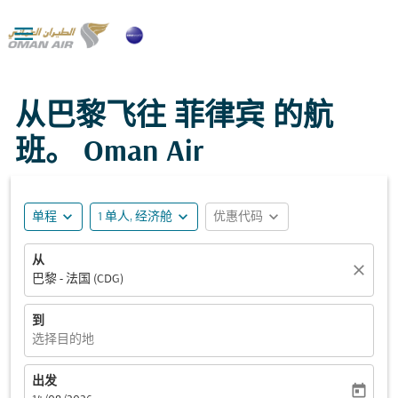

从巴黎飞往 菲律宾 的航
班。 Oman Air
expand_more
expand_more
expand_more
单程
1 单人, 经济舱
优惠代码
从
close
巴黎 - 法国 (CDG)
到
选择目的地
出发
today