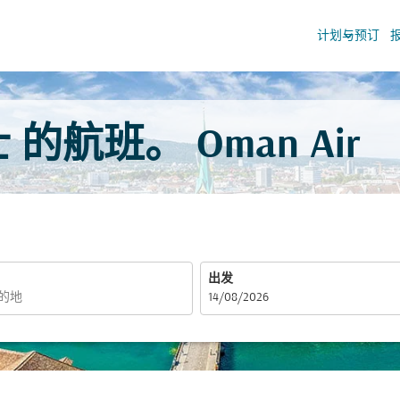
keyboard_arrow_down
计划与预订
的航班。 Oman Air
出发
fc-booking-departure-date-aria-label
14/08/2026