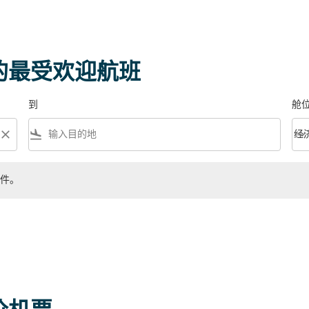
 的最受欢迎航班
到
舱
close
flight_land
keyboard_arrow_down
经
舱位等
件。