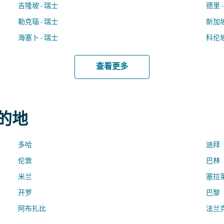
吉隆坡 - 瑞士
德里 
勒克瑙 - 瑞士
新加坡
海塞卜 - 瑞士
科伦坡
查看更多
目的地
多哈
迪拜
伦敦
巴林
米兰
塞拉
开罗
巴黎
阿布扎比
法兰