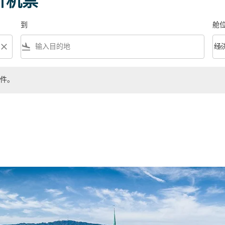
价机票
到
舱
close
flight_land
keyboard_arrow_down
经
舱位等
件。