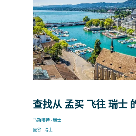
查找从 孟买 飞往 瑞士
马斯喀特 - 瑞士
曼谷 - 瑞士