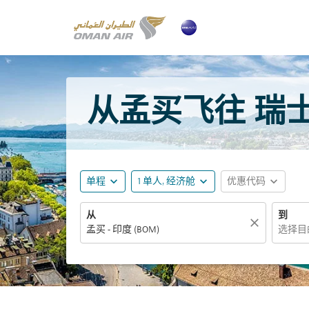
从孟买飞往 瑞士 
expand_more
expand_more
expand_more
单程
1 单人, 经济舱
优惠代码
从
到
close