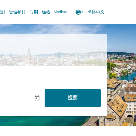
keyboard_arrow_down
keyboard_arrow_down
language
keyboard_arrow_down
报到
管理预订
假期
经验
Sindbad
Global
-
简体中文
today
搜索