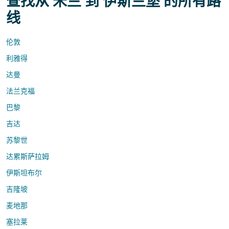
查找从 米兰 到 伊斯兰堡 的所有路
线
伦敦
利雅得
达曼
法兰克福
巴黎
吉达
苏黎世
达累斯萨拉姆
伊斯坦布尔
吉隆坡
麦地那
塞拉莱