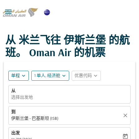

从 米兰飞往 伊斯兰堡 的航
班。 Oman Air 的机票
expand_more
expand_more
expand_more
单程
1 单人, 经济舱
优惠代码
从
选择出发地
到
close
伊斯兰堡 - 巴基斯坦 (ISB)
出发
today