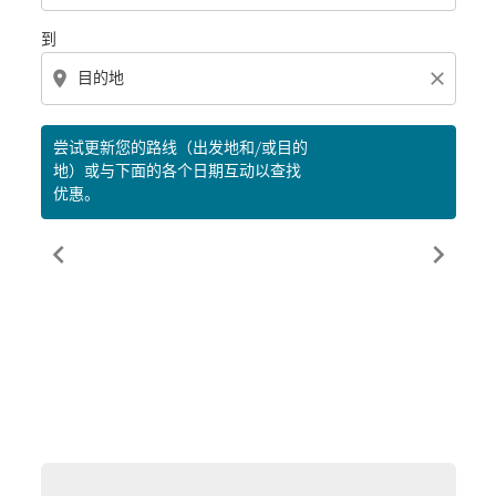
到
location_on
close
尝试更新您的路线（出发地和/或目的
地）或与下面的各个日期互动以查找
优惠。
chevron_left
chevron_right