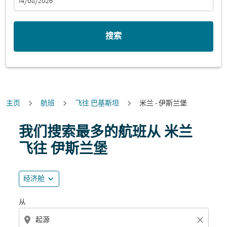
fc-booking-departure-date-aria-label
14/08/2026
搜索
主页
航班
飞往 巴基斯坦
米兰 - 伊斯兰堡
尝试更新您的路线（出发地和/或目的地）或与下面的各个
我们搜索最多的航班从 米兰
飞往 伊斯兰堡
expand_more
经济舱
从
location_on
close