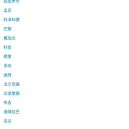
班加罗尔
孟买
科泽科德
巴黎
雅加达
科钦
德里
多哈
迪拜
法兰克福
达波里姆
布吉
海得拉巴
吉达