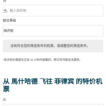
到
flight_land
舱位等级
keyboard_arrow_down
经济舱
舱位等级 option 经济舱 Selected
没有符合您的筛选条件的机票。请调整您的筛选条件。
没有符合您的筛选条件的机票。请调整您的筛选条件。
*显示的价格是在过去 48 小时内收集的，预订时可能无法提供。
从 馬什哈德 飞往 菲律宾 的特价机
票
从