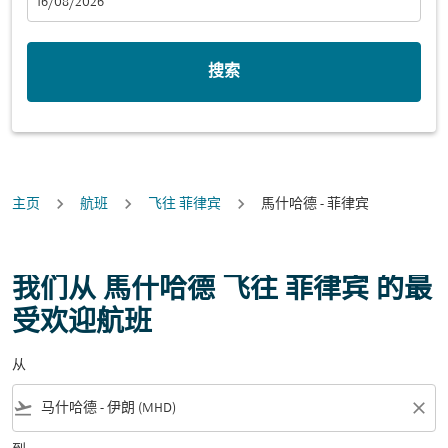
fc-booking-departure-date-aria-label
16/08/2026
搜索
主页
航班
飞往 菲律宾
馬什哈德 - 菲律宾
我们从 馬什哈德 飞往 菲律宾 的最
受欢迎航班
从
flight_takeoff
close