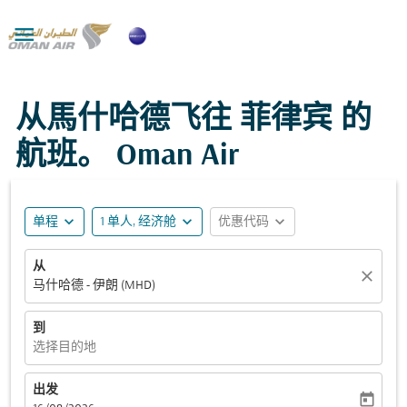

从馬什哈德飞往 菲律宾 的
航班。 Oman Air
expand_more
expand_more
expand_more
单程
1 单人, 经济舱
优惠代码
从
close
马什哈德 - 伊朗 (MHD)
到
选择目的地
出发
today