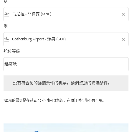
从
flight_takeoff
close
到
flight_land
close
舱位等级
keyboard_arrow_down
经济舱
舱位等级 option 经济舱 Selected
没有符合您的筛选条件的机票。请调整您的筛选条件。
没有符合您的筛选条件的机票。请调整您的筛选条件。
*显示的票价是在过去 48 小时内收集的，在预订时可能不再可用。