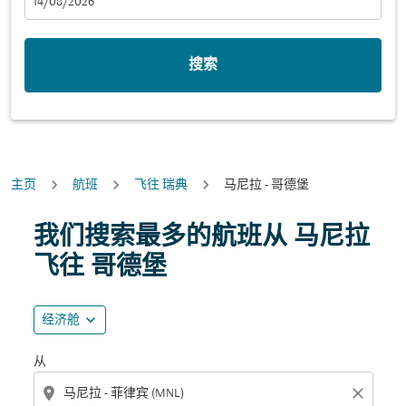
fc-booking-departure-date-aria-label
14/08/2026
搜索
主页
航班
飞往 瑞典
马尼拉 - 哥德堡
尝试更新您的路线（出发地和/或目的地）或与下面的各个
我们搜索最多的航班从 马尼拉
飞往 哥德堡
expand_more
经济舱
从
location_on
close