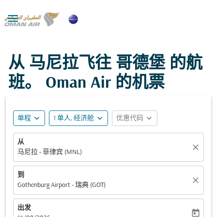

从 马尼拉飞往 哥德堡 的航
班。 Oman Air 的机票
expand_more
expand_more
expand_more
单程
1 单人, 经济舱
优惠代码
从
close
马尼拉 - 菲律宾 (MNL)
到
close
Gothenburg Airport - 瑞典 (GOT)
出发
today