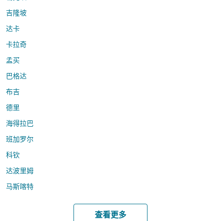
吉隆坡
达卡
卡拉奇
孟买
巴格达
布吉
德里
海得拉巴
班加罗尔
科钦
达波里姆
马斯喀特
查看更多