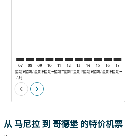
MNL–GOT: cmp-view-offers-disclaimer. 寻找优惠
MNL–GOT: cmp-view-offers-disclaimer. 寻找优惠
MNL–GOT: cmp-view-offers-disclaimer. 
MNL–GOT: cmp-view-offers-disclaime
MNL–GOT: cmp-view-offers-discl
MNL–GOT: cmp-view-offers-d
MNL–GOT: cmp-view-offer
MNL–GOT: cmp-view-o
MNL–GOT: cmp-vi
MNL–GOT: cmp
MNL–GOT:
MNL–
M
07
08
09
10
11
12
13
14
15
16
17
18
星期五
星期六
星期日
星期一
星期二
星期三
星期四
星期五
星期六
星期日
星期一
星期二
星
8月
chevron_left
chevron_right
从 马尼拉 到 哥德堡 的特价机票