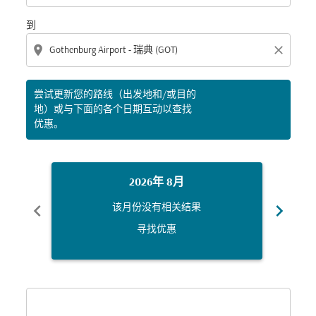
到
location_on
close
尝试更新您的路线（出发地和/或目的
地）或与下面的各个日期互动以查找
优惠。
2026年 8月
chevron_left
chevron_right
该月份没有相关结果
寻找优惠
Displaying fares for 八月-2026