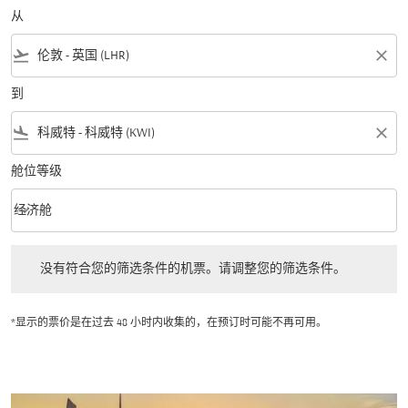
从
flight_takeoff
close
到
flight_land
close
舱位等级
keyboard_arrow_down
经济舱
舱位等级 option 经济舱 Selected
没有符合您的筛选条件的机票。请调整您的筛选条件。
没有符合您的筛选条件的机票。请调整您的筛选条件。
*显示的票价是在过去 48 小时内收集的，在预订时可能不再可用。