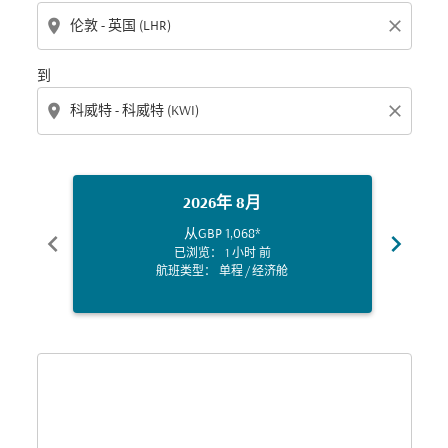
location_on
close
到
location_on
close
2026年 8月
从
GBP 1,068
*
chevron_left
chevron_right
已浏览： 1 小时 前
航班类型： 单程
/
经济舱
Displaying fares for 八月-2026