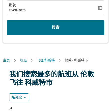
出发
today
fc-booking-departure-date-aria-label
17/08/2026
搜索
主页
航班
飞往 科威特
伦敦 - 科威特市
我们搜索最多的航班从 伦敦
飞往 科威特市
expand_more
经济舱
从