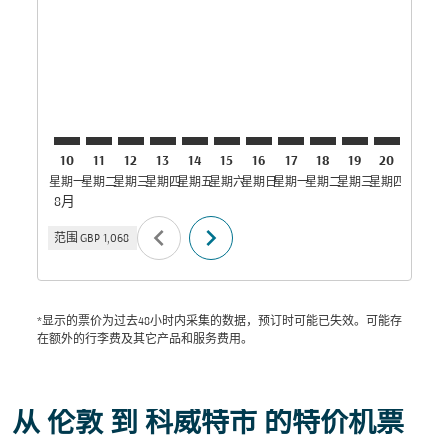
LHR–KWI: cmp-view-offers-disclaimer. 寻找优惠
LHR–KWI: cmp-view-offers-disclaimer. 寻找优惠
LHR–KWI: cmp-view-offers-disclaimer. 寻
LHR–KWI: cmp-view-offers-disclaimer
LHR–KWI: cmp-view-offers-discla
LHR–KWI: cmp-view-offers-di
LHR–KWI: cmp-view-offer
LHR–KWI: cmp-view-of
LHR–KWI: cmp-vie
LHR–KWI: cmp
LHR–KWI:
LHR–K
L
10
11
12
13
14
15
16
17
18
19
20
21
星期一
星期二
星期三
星期四
星期五
星期六
星期日
星期一
星期二
星期三
星期四
星期五
星
8月
chevron_left
chevron_right
范围
GBP 1,068
*显示的票价为过去48小时内采集的数据，预订时可能已失效。可能存
在额外的行李费及其它产品和服务费用。
从 伦敦 到 科威特市 的特价机票