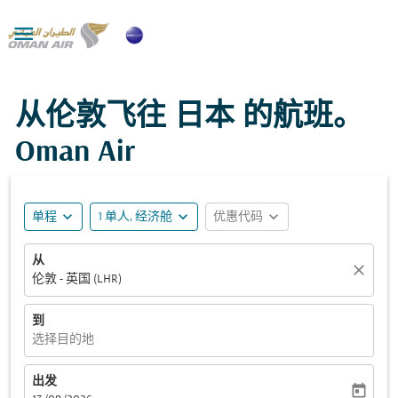

从伦敦飞往 日本 的航班。
Oman Air
expand_more
expand_more
expand_more
单程
1 单人, 经济舱
优惠代码
从
close
伦敦 - 英国 (LHR)
到
选择目的地
出发
today