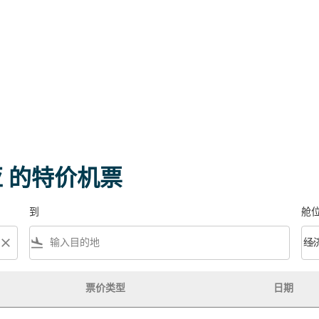
亚 的特价机票
到
舱
close
flight_land
keyboard_arrow_down
经
舱位等
票价类型
日期