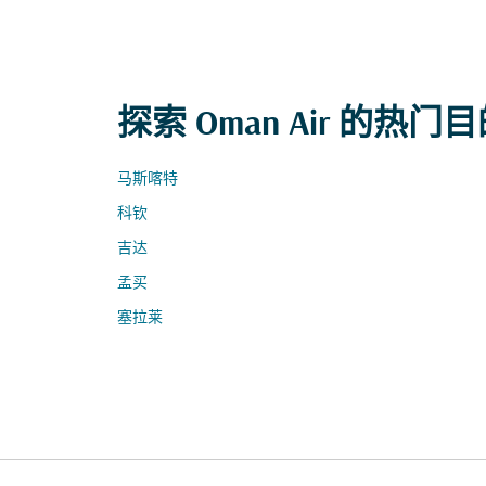
探索 Oman Air 的热门
马斯喀特
科钦
吉达
孟买
塞拉莱