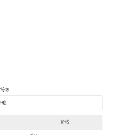
位等级
济舱
级 option 经济舱 Selected
价格