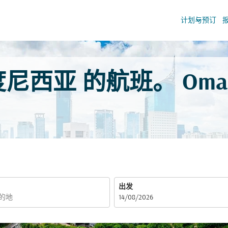
keyboard_arrow_down
计划与预订
西亚 的航班。 Oman
出发
fc-booking-departure-date-aria-label
14/08/2026