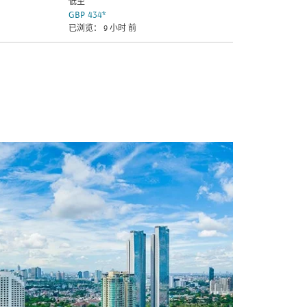
低至
GBP 434
*
已浏览： 9 小时 前