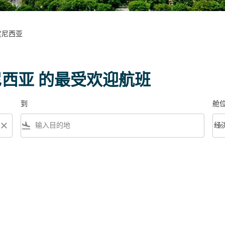
印度尼西亚
尼西亚 的最受欢迎航班
到
舱
close
flight_land
keyboard_arrow_down
经
舱位等