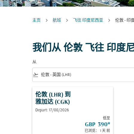
主页
航班
飞往 印度尼西亚
伦敦 - 
我们从 伦敦 飞往 印度
从
flight_takeoff
伦敦 (LHR)
到
雅加达 (CGK)
Depart: 17/08/2026
低至
GBP 390
*
已浏览： 1 天 前