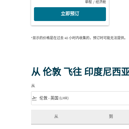
单程
/
经济舱
立即预订
*显示的价格是在过去 48 小时内收集的，预订时可能无法提供。
从 伦敦 飞往 印度尼西
从
flight_takeoff
从
到
从 伦敦 飞往 印度尼西亚 的特价机票