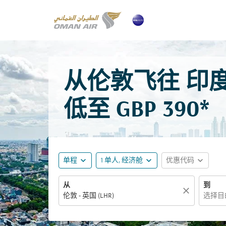
从伦敦飞往 印度尼
低至
GBP 390*
expand_more
expand_more
expand_more
单程
1 单人, 经济舱
优惠代码
从
到
close