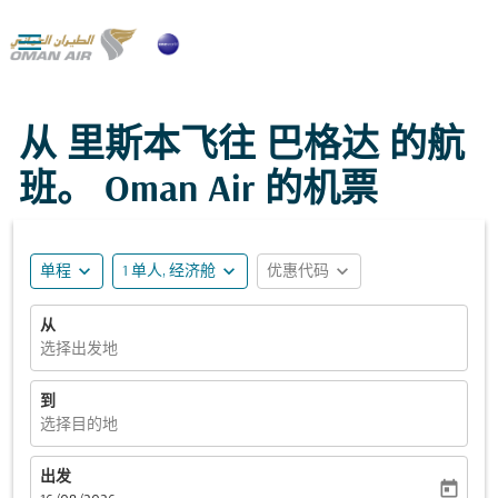

从 里斯本飞往 巴格达 的航
班。 Oman Air 的机票
expand_more
expand_more
expand_more
单程
1 单人, 经济舱
优惠代码
从
选择出发地
到
选择目的地
出发
today