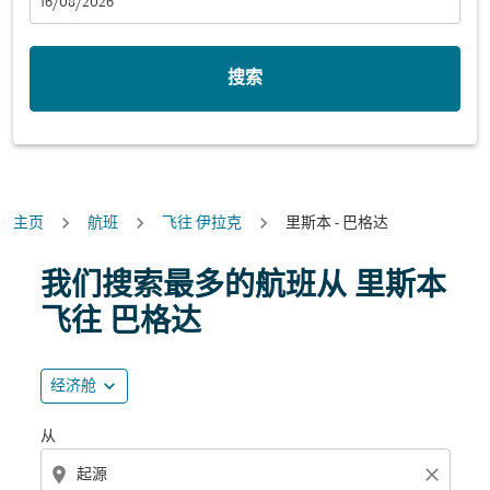
fc-booking-departure-date-aria-label
16/08/2026
搜索
主页
航班
飞往 伊拉克
里斯本 - 巴格达
尝试更新您的路线（出发地和/或目的地）或与下面的各个
我们搜索最多的航班从 里斯本
飞往 巴格达
expand_more
经济舱
从
location_on
close