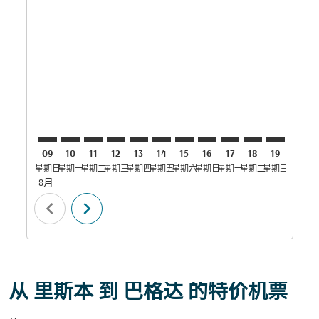
LIS–BGW: cmp-view-offers-disclaimer. 寻找优惠
LIS–BGW: cmp-view-offers-disclaimer. 寻找优惠
LIS–BGW: cmp-view-offers-disclaimer. 寻
LIS–BGW: cmp-view-offers-disclaimer
LIS–BGW: cmp-view-offers-discla
LIS–BGW: cmp-view-offers-di
LIS–BGW: cmp-view-offer
LIS–BGW: cmp-view-of
LIS–BGW: cmp-vie
LIS–BGW: cmp
LIS–BGW:
LIS–B
L
09
10
11
12
13
14
15
16
17
18
19
20
星期日
星期一
星期二
星期三
星期四
星期五
星期六
星期日
星期一
星期二
星期三
星期四
星
8月
chevron_left
chevron_right
从 里斯本 到 巴格达 的特价机票