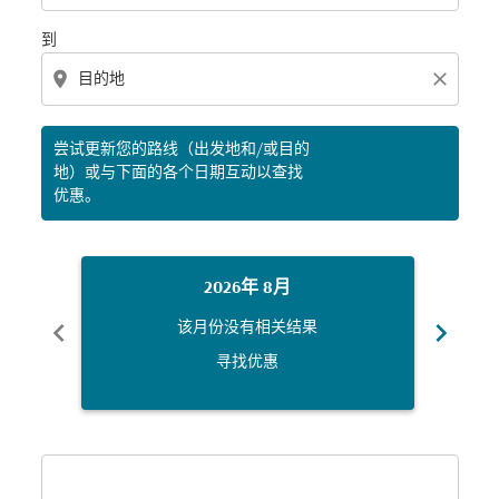
到
location_on
close
尝试更新您的路线（出发地和/或目的
地）或与下面的各个日期互动以查找
优惠。
2026年 8月
chevron_left
chevron_right
该月份没有相关结果
寻找优惠
Displaying fares for 八月-2026