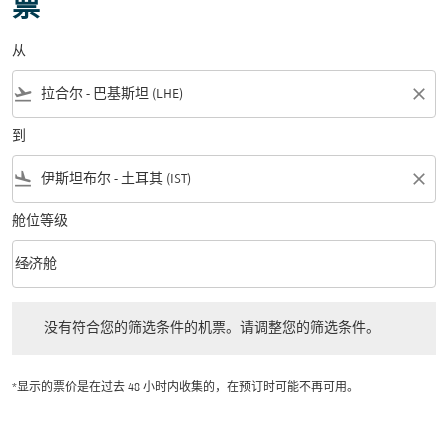
票
从
flight_takeoff
close
到
flight_land
close
舱位等级
keyboard_arrow_down
经济舱
舱位等级 option 经济舱 Selected
没有符合您的筛选条件的机票。请调整您的筛选条件。
没有符合您的筛选条件的机票。请调整您的筛选条件。
*显示的票价是在过去 48 小时内收集的，在预订时可能不再可用。