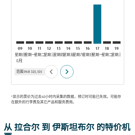
LHE–IST: cmp-view-offers-disclaimer. 寻找优惠
LHE–IST: cmp-view-offers-disclaimer. 寻找优惠
LHE–IST: cmp-view-offers-disclaimer. 寻找
LHE–IST: cmp-view-offers-disclaimer
LHE–IST: cmp-view-offers-disclai
LHE–IST: cmp-view-offers-dis
LHE–IST: cmp-view-offers
LHE–IST: cmp-view-of
LHE–IST, 17/08/20
LHE–IST: cmp
LHE–IST: 
LHE–I
L
09
10
11
12
13
14
15
16
17
18
19
20
星期日
星期一
星期二
星期三
星期四
星期五
星期六
星期日
星期一
星期二
星期三
星期四
星
8月
chevron_left
chevron_right
范围
PKR 385,105
*显示的票价为过去48小时内采集的数据，预订时可能已失效。可能存
在额外的行李费及其它产品和服务费用。
从 拉合尔 到 伊斯坦布尔 的特价机