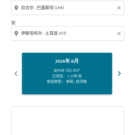
location_on
close
到
location_on
close
2026年 8月
从
PKR 385,105
*
chevron_left
chevron_right
已浏览： 2 小时 前
航班类型： 单程
/
经济舱
Displaying fares for 八月-2026