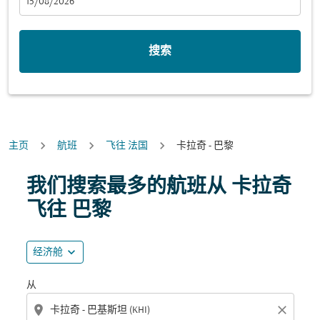
fc-booking-departure-date-aria-label
15/08/2026
搜索
主页
航班
飞往 法国
卡拉奇 - 巴黎
尝试更新您的路线（出发地和/或目的地）或与下面的各个
我们搜索最多的航班从 卡拉奇
飞往 巴黎
expand_more
经济舱
从
location_on
close