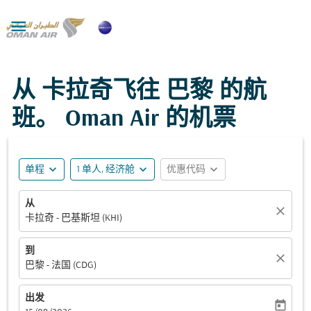

从 卡拉奇飞往 巴黎 的航
班。 Oman Air 的机票
expand_more
expand_more
expand_more
单程
1 单人, 经济舱
优惠代码
从
close
卡拉奇 - 巴基斯坦 (KHI)
到
close
巴黎 - 法国 (CDG)
出发
today