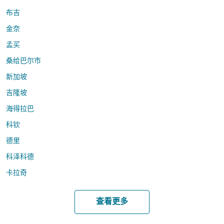
布吉
金奈
孟买
桑给巴尔市
新加坡
吉隆坡
海得拉巴
科钦
德里
科泽科德
卡拉奇
查看更多