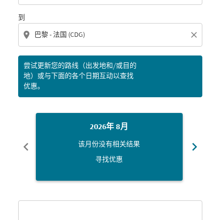
到
location_on
close
尝试更新您的路线（出发地和/或目的
地）或与下面的各个日期互动以查找
优惠。
2026年 8月
chevron_left
chevron_right
该月份没有相关结果
寻找优惠
Displaying fares for 八月-2026