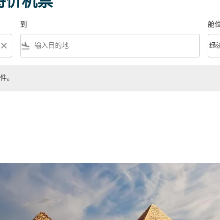
的特价机票
到
舱
close
flight_land
keyboard_arrow_down
经
舱位等
件。