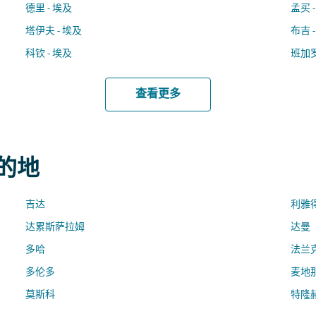
德里 - 埃及
孟买 
塔伊夫 - 埃及
布吉 
科钦 - 埃及
班加罗
查看更多
目的地
吉达
利雅
达累斯萨拉姆
达曼
多哈
法兰
多伦多
麦地
莫斯科
特隆