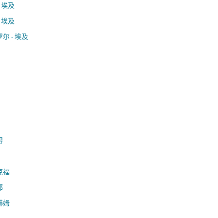
- 埃及
- 埃及
尔 - 埃及
得
克福
那
赫姆