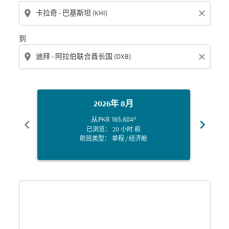
location_on
close
到
location_on
close
2026年 8月
从
PKR 165,684
*
chevron_left
chevron_right
已浏览： 20 小时 前
航班类型： 单程
/
经济舱
Displaying fares for 八月-2026