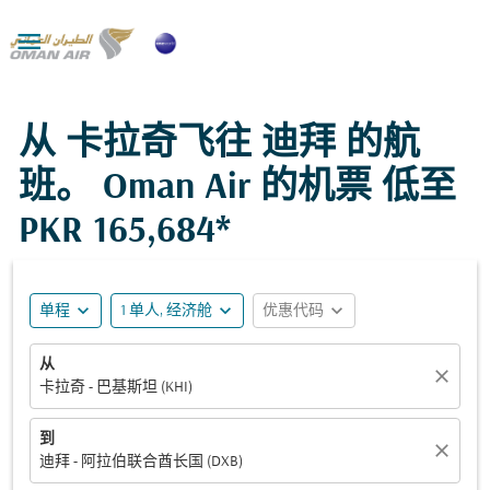

从 卡拉奇飞往 迪拜 的航
班。 Oman Air 的机票 低至
PKR 165,684*
expand_more
expand_more
expand_more
单程
1 单人, 经济舱
优惠代码
从
close
卡拉奇 - 巴基斯坦 (KHI)
到
close
迪拜 - 阿拉伯联合酋长国 (DXB)