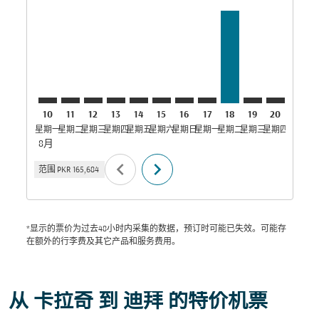
KHI–DXB: cmp-view-offers-disclaimer. 寻找优惠
KHI–DXB: cmp-view-offers-disclaimer. 寻找优惠
KHI–DXB: cmp-view-offers-disclaimer. 寻找
KHI–DXB: cmp-view-offers-disclaimer
KHI–DXB: cmp-view-offers-discla
KHI–DXB: cmp-view-offers-di
KHI–DXB: cmp-view-offer
KHI–DXB: cmp-view-of
KHI–DXB, 18/08/20
KHI–DXB: cmp
KHI–DXB:
KHI–D
K
10
11
12
13
14
15
16
17
18
19
20
21
星期一
星期二
星期三
星期四
星期五
星期六
星期日
星期一
星期二
星期三
星期四
星期五
星
8月
chevron_left
chevron_right
范围
PKR 165,684
*显示的票价为过去48小时内采集的数据，预订时可能已失效。可能存
在额外的行李费及其它产品和服务费用。
从 卡拉奇 到 迪拜 的特价机票