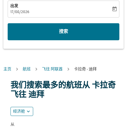
出发
today
fc-booking-departure-date-aria-label
17/08/2026
搜索
主页
航班
飞往 阿联酋
卡拉奇 - 迪拜
我们搜索最多的航班从 卡拉奇
飞往 迪拜
expand_more
经济舱
从