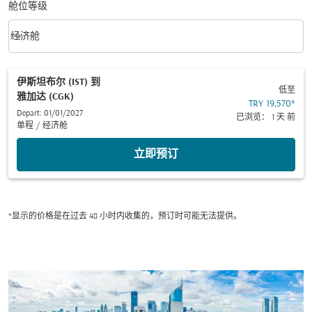
舱位等级
keyboard_arrow_down
经济舱
舱位等级 option 经济舱 Selected
伊斯坦布尔 (IST)
到
低至
雅加达 (CGK)
TRY 19,570
*
Depart: 01/01/2027
已浏览： 1 天 前
单程
/
经济舱
立即预订
*显示的价格是在过去 48 小时内收集的，预订时可能无法提供。