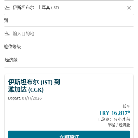
flight_takeoff
close
到
flight_land
舱位等级
keyboard_arrow_down
经济舱
舱位等级 option 经济舱 Selected
伊斯坦布尔 (IST)
到
雅加达 (CGK)
Depart: 01/11/2026
低至
TRY 16,817
*
已浏览： 14 小时 前
单程
/
经济舱
立即预订