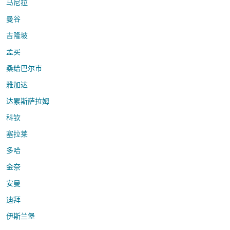
马尼拉
曼谷
吉隆坡
孟买
桑给巴尔市
雅加达
达累斯萨拉姆
科钦
塞拉莱
多哈
金奈
安曼
迪拜
伊斯兰堡