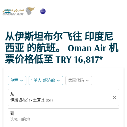

从伊斯坦布尔飞往 印度尼
西亚 的航班。 Oman Air 机
票价格低至
TRY 16,817*
expand_more
expand_more
expand_more
单程
1 单人, 经济舱
优惠代码
从
close
伊斯坦布尔 - 土耳其 (IST)
到
选择目的地