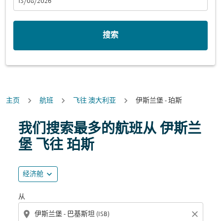
fc-booking-departure-date-aria-label
13/08/2026
搜索
主页
航班
飞往 澳大利亚
伊斯兰堡 - 珀斯
尝试更新您的路线（出发地和/或目的地）或与下面的各个
我们搜索最多的航班从 伊斯兰
堡 飞往 珀斯
expand_more
经济舱
从
location_on
close