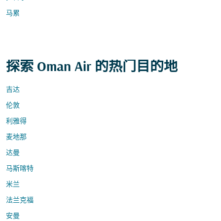
马累
探索 Oman Air 的热门目的地
吉达
伦敦
利雅得
麦地那
达曼
马斯喀特
米兰
法兰克福
安曼