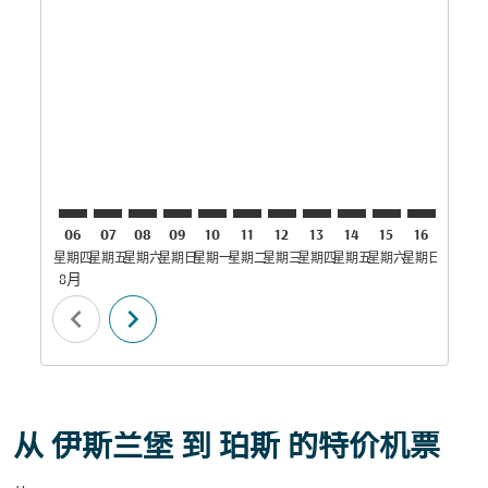
ISB–PER: cmp-view-offers-disclaimer. 寻找优惠
ISB–PER: cmp-view-offers-disclaimer. 寻找优惠
ISB–PER: cmp-view-offers-disclaimer. 寻找
ISB–PER: cmp-view-offers-disclaimer
ISB–PER: cmp-view-offers-discla
ISB–PER: cmp-view-offers-dis
ISB–PER: cmp-view-offers
ISB–PER: cmp-view-of
ISB–PER: cmp-vie
ISB–PER: cmp
ISB–PER: 
ISB–P
I
06
07
08
09
10
11
12
13
14
15
16
17
星期四
星期五
星期六
星期日
星期一
星期二
星期三
星期四
星期五
星期六
星期日
星期一
星
8月
chevron_left
chevron_right
从 伊斯兰堡 到 珀斯 的特价机票