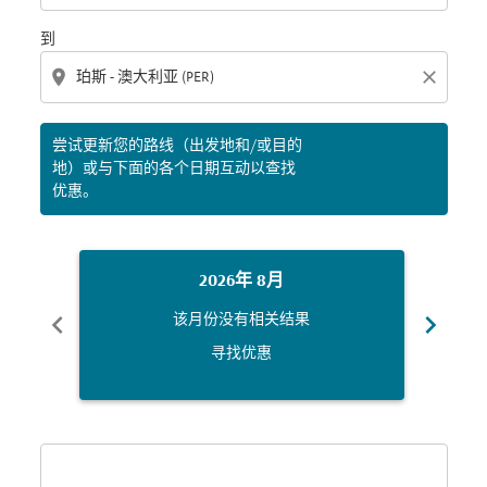
到
location_on
close
尝试更新您的路线（出发地和/或目的
地）或与下面的各个日期互动以查找
优惠。
2026年 8月
chevron_left
chevron_right
该月份没有相关结果
寻找优惠
Displaying fares for 八月-2026