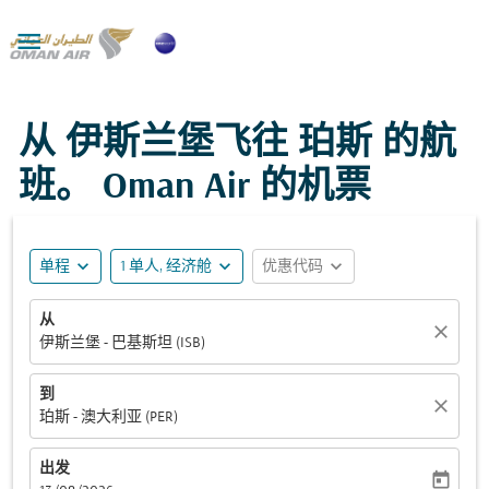

从 伊斯兰堡飞往 珀斯 的航
班。 Oman Air 的机票
expand_more
expand_more
expand_more
单程
1 单人, 经济舱
优惠代码
从
close
伊斯兰堡 - 巴基斯坦 (ISB)
到
close
珀斯 - 澳大利亚 (PER)
出发
today