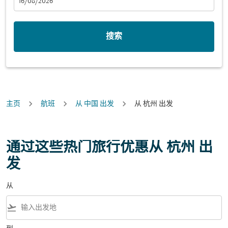
fc-booking-departure-date-aria-label
16/08/2026
搜索
主页
航班
从 中国 出发
从 杭州 出发
通过这些热门旅行优惠从 杭州 出
发
从
flight_takeoff