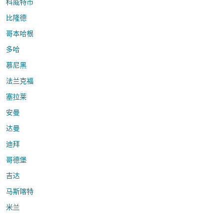
科威特市
比隆德
哥本哈根
多哈
慕尼黑
法兰克福
塞拉莱
安曼
达曼
迪拜
哥德堡
吉达
马斯喀特
米兰