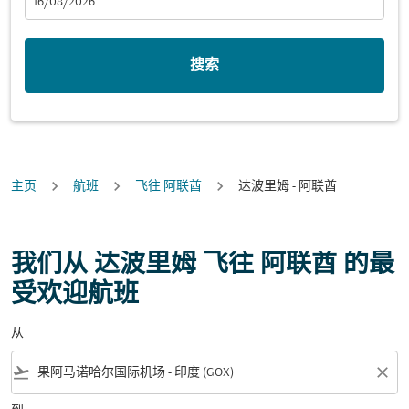
fc-booking-departure-date-aria-label
16/08/2026
搜索
主页
航班
飞往 阿联酋
达波里姆 - 阿联酋
我们从 达波里姆 飞往 阿联酋 的最
受欢迎航班
从
flight_takeoff
close