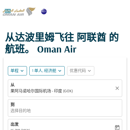

从达波里姆飞往 阿联酋 的
航班。 Oman Air
expand_more
expand_more
expand_more
单程
1 单人, 经济舱
优惠代码
从
close
果阿马诺哈尔国际机场 - 印度 (GOX)
到
选择目的地
出发
today