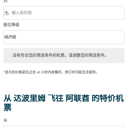
到
flight_land
舱位等级
keyboard_arrow_down
经济舱
舱位等级 option 经济舱 Selected
没有符合您的筛选条件的机票。请调整您的筛选条件。
没有符合您的筛选条件的机票。请调整您的筛选条件。
*显示的价格是在过去 48 小时内收集的，预订时可能无法提供。
从 达波里姆 飞往 阿联酋 的特价机
票
从